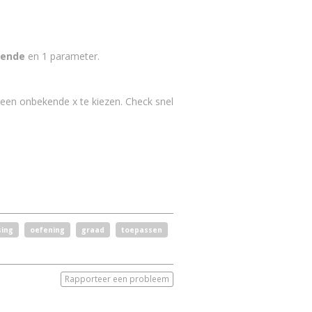
ende
en 1 parameter.
een onbekende x te kiezen. Check snel
sing
oefening
graad
toepassen
Rapporteer een probleem