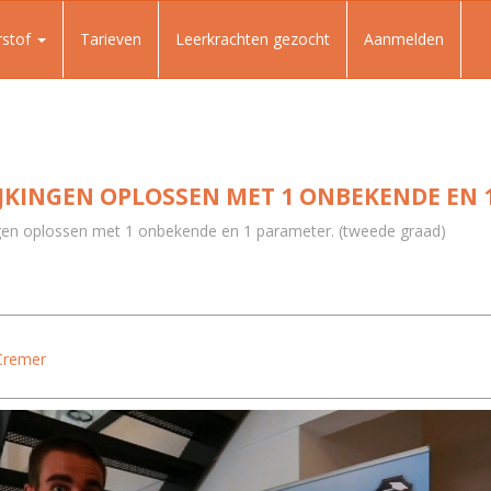
rstof
Tarieven
Leerkrachten gezocht
Aanmelden
JKINGEN OPLOSSEN MET 1 ONBEKENDE EN 
ingen oplossen met 1 onbekende en 1 parameter. (tweede graad)
Cremer