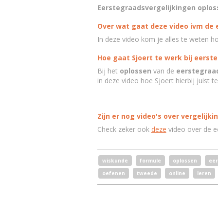
Eerstegraadsvergelijkingen oplos
Over wat gaat deze video ivm de 
In deze video kom je alles te weten h
Hoe gaat Sjoert te werk bij eers
Bij het
oplossen
van de
eerstegraad
in deze video hoe Sjoert hierbij juist t
Zijn er nog video's over vergelijki
Check zeker ook
deze
video over de e
wiskunde
formule
oplossen
eer
oefenen
tweede
online
leren