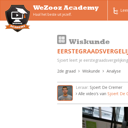
WeZooz Academy
Lee
Haal het beste uit jezelf.
Wiskunde
EERSTEGRAADSVERGELI
Sjoert leert je eerstegraadsvergelijk
2de graad
Wiskunde
Analyse
Leraar:
Sjoert De Cremer
Alle video’s van
Sjoert De 