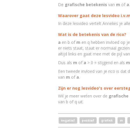
De
grafische betekenis
van
m
of
a
Waarover gaat deze lesvideo i.v.
In deze lesvideo vertelt Annelies je al
Wat is de betekenis van de rico?
a
en b of
m
en q hebben invloed op je
er niets staat, staat er normaal gezien 
altijd links en gaat mee met de pijl van
Dus als
m
of
a
> 0 = stijgend en als
m
Een tweede invloed van je rico is dat di
van
m
of
a
.
Zijn er nog lesvideo's over eerst
Wil je meer weten over de
grafische
van b of q uit.
negatief
positief
grafiek
m