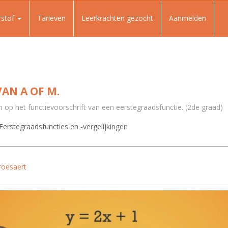
rstof
Tarieven
Leerkrachten gezocht
Aanmelden
AN A OF M.
in op het functievoorschrift van een eerstegraadsfunctie. (2de graad)
Eerstegraadsfuncties en -vergelijkingen
roesaert