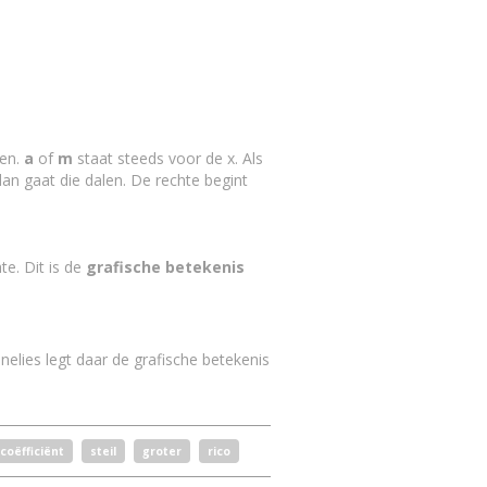
den.
a
of
m
staat steeds voor de x. Als
 dan gaat die dalen. De rechte begint
te. Dit is de
grafische betekenis
nnelies legt daar de grafische betekenis
coëfficiënt
steil
groter
rico