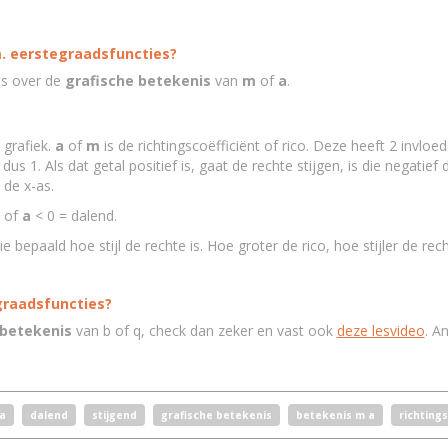
.
m. eerstegraadsfuncties?
les over de
grafische betekenis
van
m
of
a
.
 grafiek.
a
of
m
is de richtingscoëfficiënt of rico. Deze heeft 2 invloe
dus 1. Als dat getal positief is, gaat de rechte stijgen, is die negatief
 de x-as.
of
a
< 0 = dalend.
e bepaald hoe stijl de rechte is. Hoe groter de rico, hoe stijler de rech
egraadsfuncties?
 betekenis
van b of q, check dan zeker en vast ook
deze lesvideo
. A
a
dalend
stijgend
grafische betekenis
betekenis m a
richtings