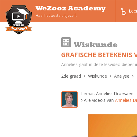
WeZooz Academy
Lee
Haal het beste uit jezelf.
Wiskunde
GRAFISCHE BETEKENIS V
Annelies gaat in deze lesvideo dieper 
2de graad
Wiskunde
Analyse
Leraar:
Annelies Droesaert
Alle video’s van
Annelies D