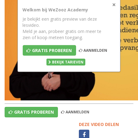
×
Welkom bij WeZooz Academy
Je bekijkt een gratis preview van deze
lesvideo.
Meld je aan, probeer gratis om meer te
zien of koop meteen toegang.
GRATIS PROBEREN
AANMELDEN
BEKIJK TARIEVEN
GRATIS PROBEREN
AANMELDEN
DEZE VIDEO DELEN