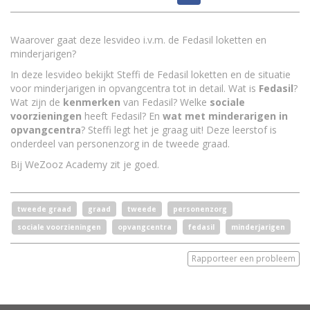
Waarover gaat deze lesvideo i.v.m. de Fedasil loketten en
minderjarigen?
In deze lesvideo bekijkt Steffi de Fedasil loketten en de situatie
voor minderjarigen in opvangcentra tot in detail. Wat is
Fedasil
?
Wat zijn de
kenmerken
van Fedasil? Welke
sociale
voorzieningen
heeft Fedasil? En
wat met minderarigen in
opvangcentra
? Steffi legt het je graag uit! Deze leerstof is
onderdeel van personenzorg in de tweede graad.
Bij WeZooz Academy zit je goed.
tweede graad
graad
tweede
personenzorg
sociale voorzieningen
opvangcentra
fedasil
minderjarigen
Rapporteer een probleem