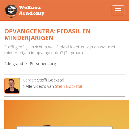
WeZooz
Toggl
Academy
navig
OPVANGCENTRA: FEDASIL EN
MINDERJARIGEN
Steffi geeft je inzicht in wat Fedasil loketten zijn en wat met
minderjarigen in opvangcentra? (2e graad)
2de graad
Personenzorg
Leraar:
Steffi Bockstal
Alle video’s van
Steffi Bockstal