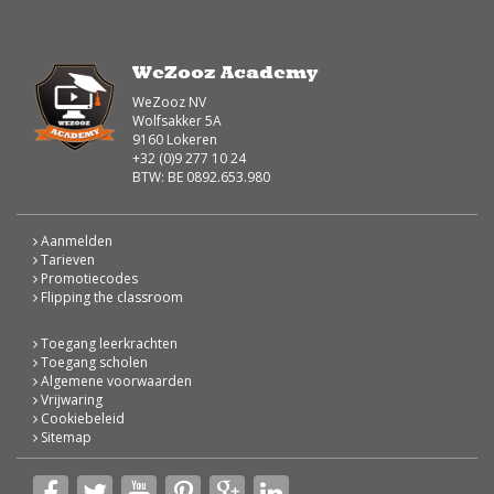
WeZooz Academy
WeZooz NV
Wolfsakker 5A
9160 Lokeren
+32 (0)9 277 10 24
BTW: BE 0892.653.980
Aanmelden
Tarieven
Promotiecodes
Flipping the classroom
Toegang leerkrachten
Toegang scholen
Algemene voorwaarden
Vrijwaring
Cookiebeleid
Sitemap