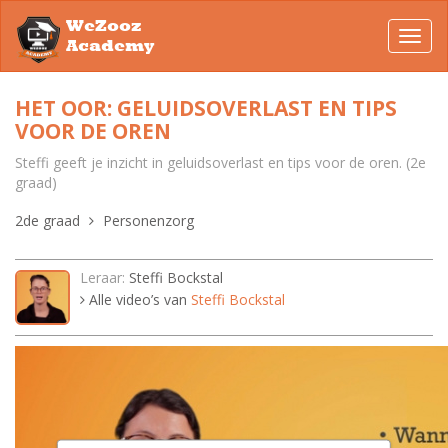
WeZooz
Toggl
Academy
navig
HET OOR: GELUIDSOVERLAST EN TIPS
VOOR DE OREN
Steffi geeft je inzicht in geluidsoverlast en tips voor de oren. (2e
graad)
2de graad
Personenzorg
Leraar:
Steffi Bockstal
Alle video’s van
Steffi Bockstal