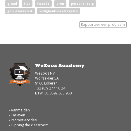
graad
tips
tweede
oren
personenzorg
geluidsoverlast
veiligheidsmaatregelen
Rapporteer een probleem
WeZooz Academy
WeZooz NV
Wolfsakker 5A
9160 Lokeren
+32 (0)9 277 10 24
BTW: BE 0892.653.980
Aanmelden
Tarieven
Promotiecodes
Flipping the classroom