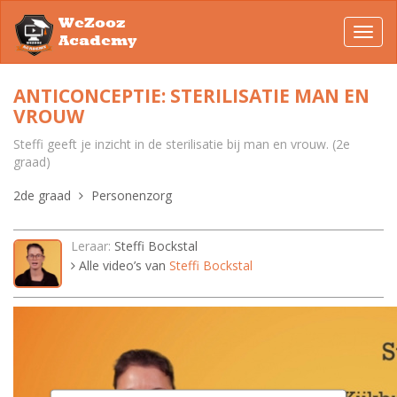
WeZooz
Toggl
Academy
navig
ANTICONCEPTIE: STERILISATIE MAN EN
VROUW
Steffi geeft je inzicht in de sterilisatie bij man en vrouw. (2e
graad)
2de graad
Personenzorg
Leraar:
Steffi Bockstal
Alle video’s van
Steffi Bockstal