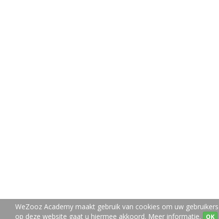
WeZooz Academy maakt gebruik van cookies om uw gebruikerser
op deze website gaat u hiermee akkoord.
Meer informatie.
OK