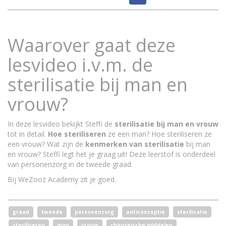
Waarover gaat deze
lesvideo i.v.m. de
sterilisatie bij man en
vrouw?
In deze lesvideo bekijkt Steffi de
sterilisatie bij man en vrouw
tot in detail.
Hoe
steriliseren
ze een man? Hoe steriliseren ze
een vrouw? Wat zijn de
kenmerken van sterilisatie
bij man
en vrouw? Steffi legt het je graag uit! Deze leerstof is onderdeel
van personenzorg in de tweede graad.
Bij WeZooz Academy zit je goed.
graad
tweede
personenzorg
anticonceptie
sterilisatie
steriliseren
man
vrouw
chirurgische middelen