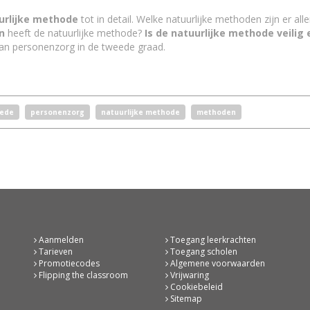
urlijke methode
tot in detail. Welke natuurlijke methoden zijn er al
n
heeft de natuurlijke methode?
Is de natuurlijke methode veilig
 van personenzorg in de tweede graad.
ede
personenzorg
natuurlijke methode
methoden
Aanmelden
Toegang leerkrachten
Tarieven
Toegang scholen
Promotiecodes
Algemene voorwaarden
Flipping the classroom
Vrijwaring
Cookiebeleid
Sitemap