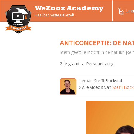
WeZooz Academy
Lee
Haal het beste uit jezelf.
ANTICONCEPTIE: DE NA
Steffi geeft je inzicht in de natuurlijk
2de graad
Personenzorg
Leraar:
Steffi Bockstal
Alle video’s van
Steffi Bock