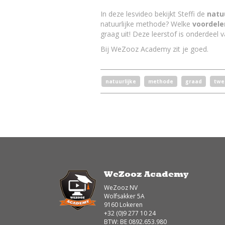
In deze lesvideo bekijkt Steffi de
natu
natuurlijke methode? Welke
voordele
graag uit! Deze leerstof is onderdeel
Bij WeZooz Academy zit je goed.
natuurlijke
methode
graad
twe
WeZooz Academy
WeZooz NV
Wolfsakker 5A
9160 Lokeren
+32 (0)9 277 10 24
BTW: BE 0892.653.980