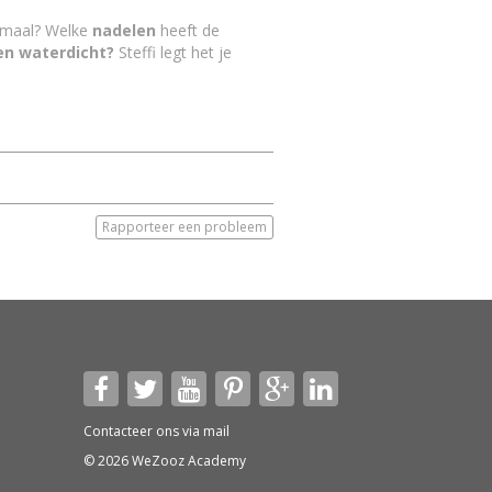
lemaal? Welke
nadelen
heeft de
 en waterdicht?
Steffi legt het je
Rapporteer een probleem
Contacteer ons via
mail
© 2026 WeZooz Academy