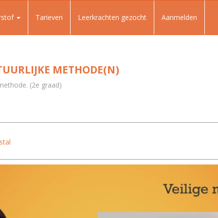
rstof
Tarieven
Leerkrachten gezocht
Aanmelden
TUURLIJKE METHODE(N)
e methode. (2e graad)
stal