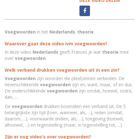
DEZE VIDEO DELEN
Voegwoorden
in het
Nederlands
:
theorie
.
Waarover gaat deze video ivm voegwoorden?
In deze video
Nederlands
geeft Frances je wat
theorie
mee
over
voegwoorden
.
Welk verband drukken voegwoorden uit in een zin?
Voegwoorden
zijn woorden die (deel)zinnen verbinden. De
nevenschikkende
voegwoorden
zijn en, want, maar, of en dus.
De onderschikkende
voegwoorden
zijn omdat, hoewel, zodra,
dan, ...
De
voegwoorden
drukken bovendien een verband uit. De 5
belangrijkste zijn tijd (toen, wanneer, als, ...), reden (omdat,
daarom, ...), voorwaarde (indien, als, ...), toegeving (hoewel,
alhoewel, ...) en tegenstelling (maar, in tegenstelling tot, ...).
Zijn er nog video's over voegwoorden?