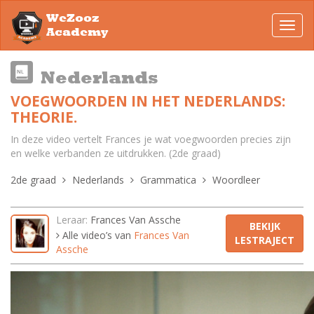
WeZooz
Toggl
Academy
navig
Nederlands
VOEGWOORDEN IN HET NEDERLANDS:
THEORIE.
In deze video vertelt Frances je wat voegwoorden precies zijn
en welke verbanden ze uitdrukken. (2de graad)
2de graad
Nederlands
Grammatica
Woordleer
Leraar:
Frances Van Assche
BEKIJK
Alle video’s van
Frances Van
LESTRAJECT
Assche