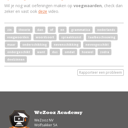
Wil je nog wat oefeningen maken op
voegwaarden
, check dan
zeker en vast ook
deze
video.
zin
theorie
dan
of
en
grammatica
nederlands
voegwoorden
woordsoort
spraakkunst
taalbeschouwing
maar
onderschikking
nevenschikking
nevengeschikt
ondergeschikt
want
dus
omdat
hoewel
zodra
deelzinnen
Rapporteer een probleem
WeZooz Academy
WeZooz NV
Wolfsakker 5A