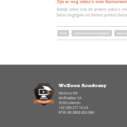
Zijn er nog video's over Natuur
Bekijk zeker ook de andere video's m
beter begrijpen en betere punten beha
druk
natuurwetenschappen
exper
WeZooz Academy
WeZooz NV
Wolfsakker 5A
9160 Lokeren
+32 (0)9 277 10 24
BTW: BE 0892.653.980