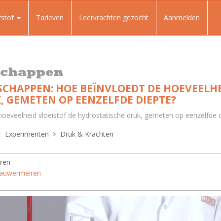
rstof
Tarieven
Leerkrachten gezocht
Aanmelden
schappen
CHAPPEN: HOE BEÏNVLOEDT DE HOEVEELHE
 GEMETEN OP EENZELFDE DIEPTE?
 hoeveelheid vloeistof de hydrostatische druk, gemeten op eenzelfde d
Experimenten
Druk & Krachten
ren
Hauwermeiren