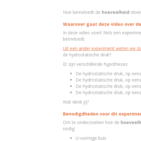
Hoe beïnvloedt de
hoeveelheid
vloei
Waarover gaat deze video over de
In deze video voert Nick een experime
beïnvloedt.
Uit een ander experiment weten we dat 
de hydrostatische druk?
Er zijn verschillende hypotheses:
De hydrostatische druk, op eenz
De hydrostatische druk, op eenz
De hydrostatische druk, op eenz
De hydrostatische druk, op eenz
Wat denk jij?
Benodigdheden voor dit experimen
Om te onderzoeken hoe de
hoeveelh
nodig:
U-vormige buis