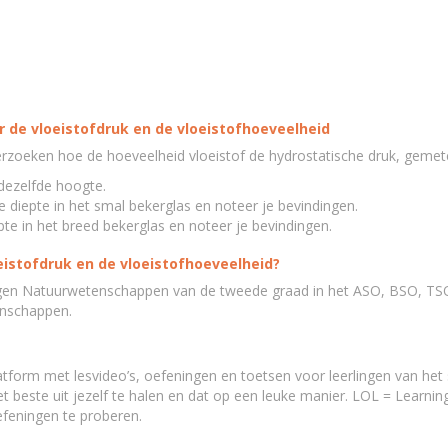
 de vloeistofdruk en de vloeistofhoeveelheid
zoeken hoe de hoeveelheid vloeistof de hydrostatische druk, gemete
dezelfde hoogte.
 diepte in het smal bekerglas en noteer je bevindingen.
te in het breed bekerglas en noteer je bevindingen.
oeistofdruk en de vloeistofhoeveelheid?
ngen Natuurwetenschappen van de tweede graad in het ASO, BSO, TSO
enschappen.
tform met lesvideo’s, oefeningen en toetsen voor leerlingen van he
 beste uit jezelf te halen en dat op een leuke manier. LOL = Learnin
efeningen te proberen.