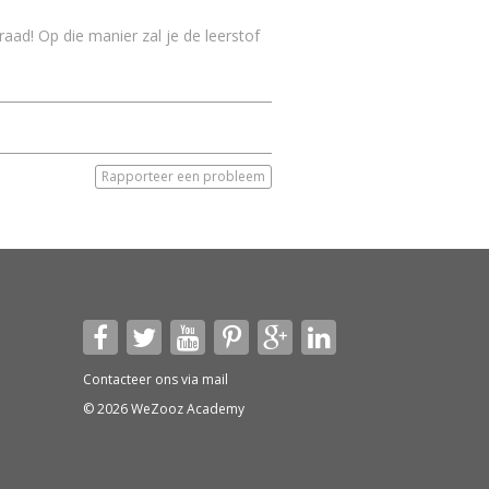
ad! Op die manier zal je de leerstof
Rapporteer een probleem
Contacteer ons via
mail
© 2026 WeZooz Academy