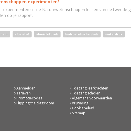
wetenschappen experimenten?
et experimenten uit de Natuurwetenschappen lessen van de tweede gra
len op je rapport.
iment
vloeistof
vloeistofdruk
hydrostatische druk
waterdruk
Aanmelden
Toegang leerkrachten
Tarieven
Toegang scholen
Promotiecodes
Algemene voorwaarden
Flipping the classroom
Vrijwaring
Cookiebeleid
Sitemap