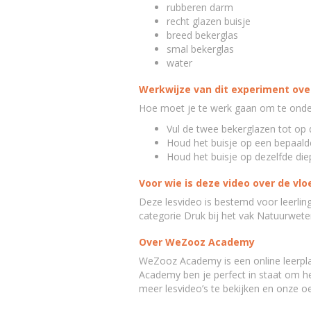
rubberen darm
recht glazen buisje
breed bekerglas
smal bekerglas
water
Werkwijze van dit experiment over
Hoe moet je te werk gaan om te onder
Vul de twee bekerglazen tot op 
Houd het buisje op een bepaalde
Houd het buisje op dezelfde diep
Voor wie is deze video over de vl
Deze lesvideo is bestemd voor leerli
categorie Druk bij het vak Natuurwet
Over WeZooz Academy
WeZooz Academy is een online leerpla
Academy ben je perfect in staat om het
meer lesvideo’s te bekijken en onze o