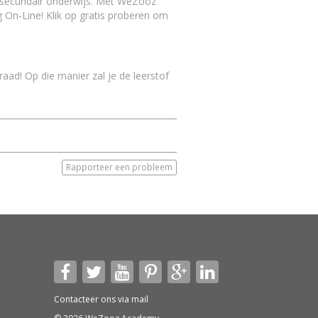
t secundair onderwijs. Met WeZooz
g On-Line! Klik op gratis proberen om
ad! Op die manier zal je de leerstof
Rapporteer een probleem
Contacteer ons via
mail