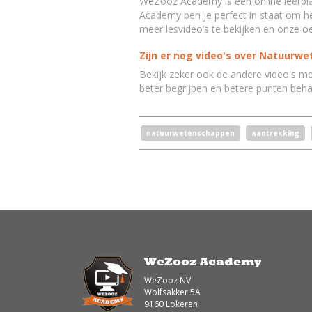
WeZooz Academy is een online leerpla
Academy ben je perfect in staat om het
meer lesvideo’s te bekijken en onze o
Zijn er nog video's over Natuur
Bekijk zeker ook de andere video's m
beter begrijpen en betere punten beha
natuurwetenschappen
aantrekking
WeZooz Academy
WeZooz NV
Wolfsakker 5A
9160 Lokeren