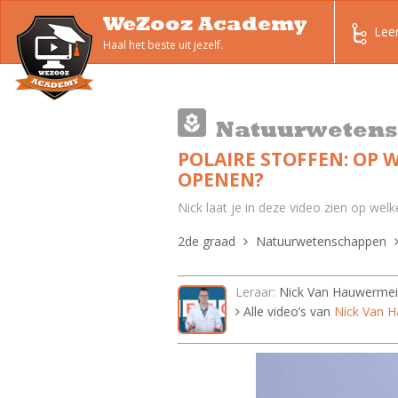
WeZooz Academy
Lee
Haal het beste uit jezelf.
Natuurweten
POLAIRE STOFFEN: OP 
OPENEN?
Nick laat je in deze video zien op wel
2de graad
Natuurwetenschappen
Leraar:
Nick Van Hauwermei
Alle video’s van
Nick Van 