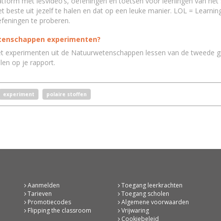
tform met lesvideo’s, oefeningen en toetsen voor leerlingen van he
 beste uit jezelf te halen en dat op een leuke manier. LOL = Learnin
efeningen te proberen.
wetenschappen experimenten?
et experimenten uit de Natuurwetenschappen lessen van de tweede gra
len op je rapport.
experiment
polaire stoffen
Aanmelden
Toegang leerkrachten
Tarieven
Toegang scholen
Promotiecodes
Algemene voorwaarden
Flipping the classroom
Vrijwaring
Cookiebeleid