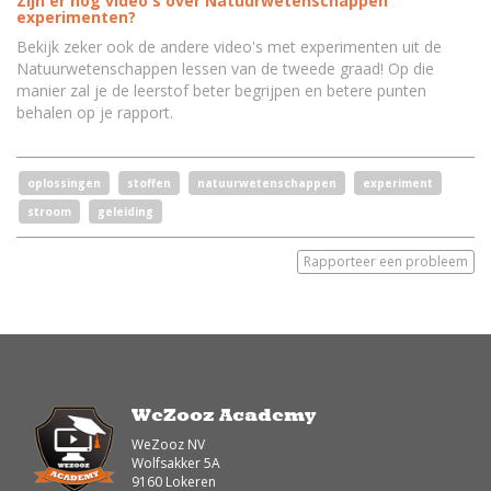
Zijn er nog video's over Natuurwetenschappen
experimenten?
Bekijk zeker ook de andere video's met experimenten uit de
Natuurwetenschappen lessen van de tweede graad! Op die
manier zal je de leerstof beter begrijpen en betere punten
behalen op je rapport.
oplossingen
stoffen
natuurwetenschappen
experiment
stroom
geleiding
Rapporteer een probleem
WeZooz Academy
WeZooz NV
Wolfsakker 5A
9160 Lokeren