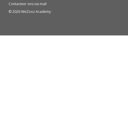
Contacteer ons via
mail
© 2026 WeZooz Academy