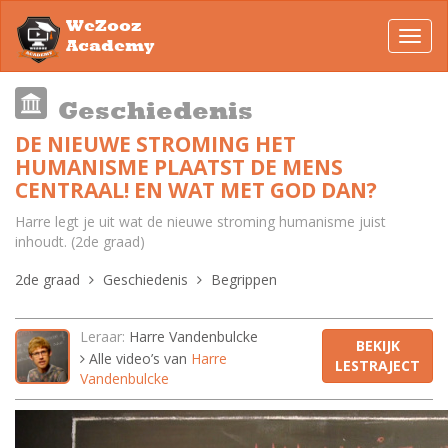
WeZooz
Toggl
Academy
navig
Geschiedenis
DE NIEUWE STROMING HET
HUMANISME PLAATST DE MENS
CENTRAAL! EN WAT MET GOD DAN?
Harre legt je uit wat de nieuwe stroming humanisme juist
inhoudt. (2de graad)
2de graad
Geschiedenis
Begrippen
Leraar:
Harre Vandenbulcke
BEKIJK
Alle video’s van
Harre
LESTRAJECT
Vandenbulcke