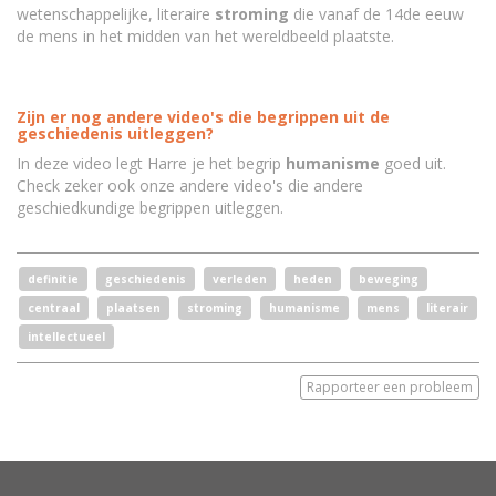
wetenschappelijke, literaire
stroming
die vanaf de 14de eeuw
de mens in het midden van het wereldbeeld plaatste.
Zijn er nog andere video's die begrippen uit de
geschiedenis uitleggen?
In deze video legt Harre je het begrip
humanisme
goed uit.
Check zeker ook onze andere video's die andere
geschiedkundige begrippen uitleggen.
definitie
geschiedenis
verleden
heden
beweging
centraal
plaatsen
stroming
humanisme
mens
literair
intellectueel
Rapporteer een probleem