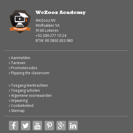
WeZooz Academy
WeZooz NV
Wolfsakker 5A
9160 Lokeren
+32 (0)9 277 10 24
BTW: BE 0892.653.980
Aanmelden
Tarieven
Promotiecodes
Flipping the classroom
Toegang leerkrachten
Toegang scholen
Algemene voorwaarden
Vrijwaring
Cookiebeleid
Sitemap