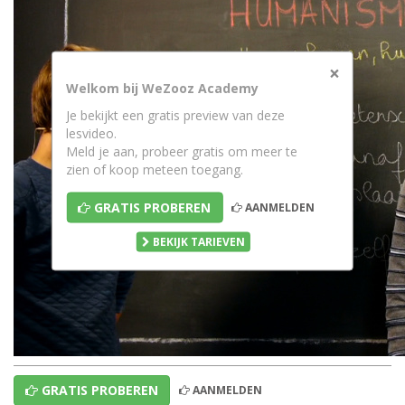
×
Welkom bij WeZooz Academy
Je bekijkt een gratis preview van deze
lesvideo.
Meld je aan, probeer gratis om meer te
zien of koop meteen toegang.
GRATIS PROBEREN
AANMELDEN
BEKIJK TARIEVEN
GRATIS PROBEREN
AANMELDEN