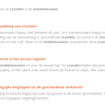
van de
standen
in de
middeleeuwen
.
opdeling van standen?
denmaatschappij. Wat betekent dit juist, zo'n standenmaatschappij i
ing van de samenleving in verschillende
standen
. Zo stond in de
mi
eren en het volk. Maar na de
middeleeuwen
veranderden deze
sta
eruit in het ancien regime?
e
middeleeuwen
en voor de nieuwe tijd. De
standen
tijdens die per
gerij, of het rijkere volk, kwam boven de boeren te staan. Elke stand
angrijke begrippen uit de geschiedenis verklaren?
ijk te kennen begrip dat vaak terug komt in de lessen geschiedenis.
nte begrippen uitgelegd worden.