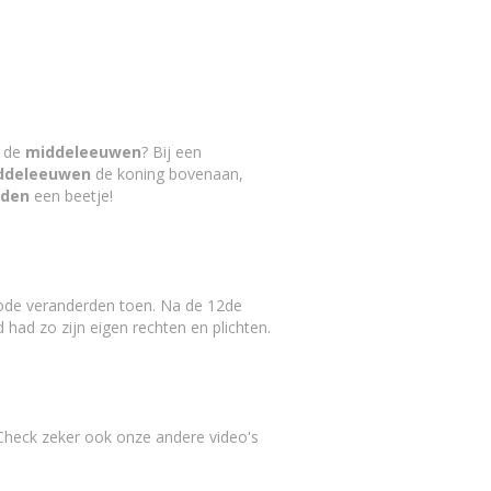
n de
middeleeuwen
? Bij een
ddeleeuwen
de koning bovenaan,
nden
een beetje!
iode veranderden toen. Na de 12de
 had zo zijn eigen rechten en plichten.
 Check zeker ook onze andere video's