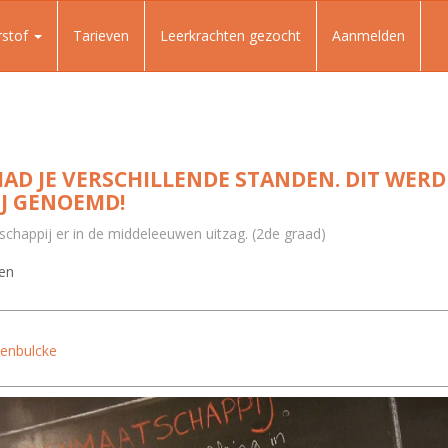
rstof
Tarieven
Leerkrachten gezocht
Aanmelden
AD JE VERSCHILLENDE STANDEN. DIT WERD
J GENOEMD!
schappij er in de middeleeuwen uitzag. (2de graad)
en
enbulcke