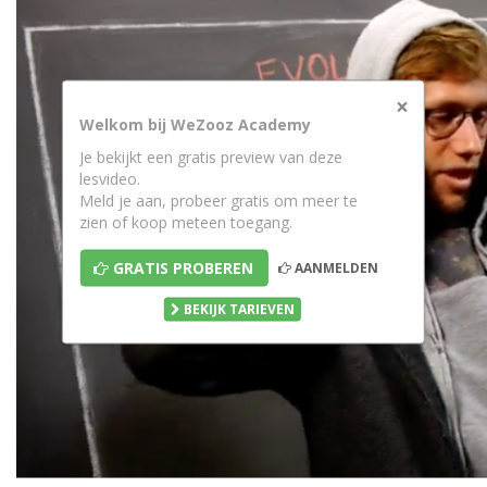
×
Welkom bij WeZooz Academy
Je bekijkt een gratis preview van deze
lesvideo.
Meld je aan, probeer gratis om meer te
zien of koop meteen toegang.
GRATIS PROBEREN
AANMELDEN
BEKIJK TARIEVEN