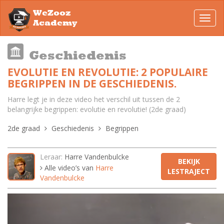
WeZooz
Toggl
Academy
navig
Geschiedenis
EVOLUTIE EN REVOLUTIE: 2 POPULAIRE
BEGRIPPEN IN DE GESCHIEDENIS.
Harre legt je in deze video het verschil uit tussen de 2
belangrijke begrippen: evolutie en revolutie! (2de graad)
2de graad
Geschiedenis
Begrippen
Leraar:
Harre Vandenbulcke
BEKIJK
Alle video’s van
Harre
LESTRAJECT
Vandenbulcke