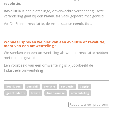
revolutie
.
Revolutie
is een plotselinge, onverwachte verandering. Deze
verandering gaat bij een
revolutie
vaak gepaard met geweld.
Vb: De Franse
revolutie
, de Amerikaanse
revolutie
...
Wanneer spreken we niet van een evolutie of revolutie,
maar van een omwenteling?
We spreken van een omwenteling als we een
revolutie
hebben
met minder geweld
Een voorbeeld van een omwenteling is bijvoorbeeld de
Industriële omwenteling.
begrippen
verschil
evolutie
revolutie
begrip
geschiedenis
Franse
Amerikaanse
omwenteling
Rapporteer een probleem