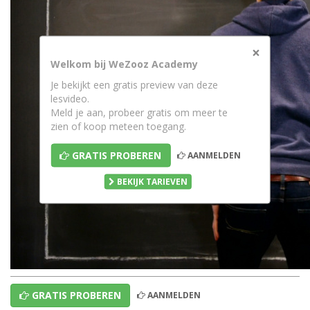
×
Welkom bij WeZooz Academy
Je bekijkt een gratis preview van deze
lesvideo.
Meld je aan, probeer gratis om meer te
zien of koop meteen toegang.
GRATIS PROBEREN
AANMELDEN
BEKIJK TARIEVEN
GRATIS PROBEREN
AANMELDEN