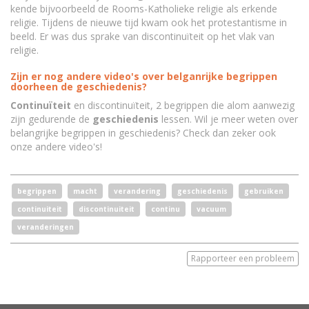
kende bijvoorbeeld de Rooms-Katholieke religie als erkende
religie. Tijdens de nieuwe tijd kwam ook het protestantisme in
beeld. Er was dus sprake van discontinuïteit op het vlak van
religie.
Zijn er nog andere video's over belganrijke begrippen
doorheen de geschiedenis?
Continuïteit
en discontinuïteit, 2 begrippen die alom aanwezig
zijn gedurende de
geschiedenis
lessen. Wil je meer weten over
belangrijke begrippen in geschiedenis? Check dan zeker ook
onze andere video's!
begrippen
macht
verandering
geschiedenis
gebruiken
continuiteit
discontinuiteit
continu
vacuum
veranderingen
Rapporteer een probleem