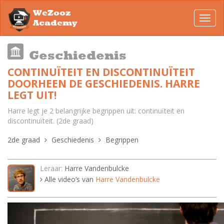
WeZooz
Toggl
Academy
navig
Geschiedenis
CONTINUÏTEIT EN DISCONTINUÏTEIT
DOORHEEN DE GESCHIEDENIS. HARRE
LEGT UIT!
Harre legt je 2 belangrijke begrippen uit: continuïteit en
discontinuïteit. (2de graad)
2de graad
Geschiedenis
Begrippen
Leraar:
Harre Vandenbulcke
Alle video’s van
Harre Vandenbulcke