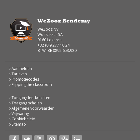
WeZooz Academy
WeZooz NV
Wolfsakker 5A
9160 Lokeren
+32 (0)9 277 10 24
BTW: BE 0892.653.980
Aanmelden
Tarieven
Promotiecodes
Flipping the classroom
Toegang leerkrachten
Toegang scholen
Algemene voorwaarden
Vrijwaring
Cookiebeleid
Sitemap