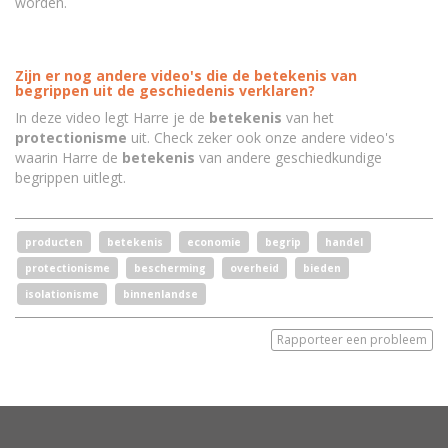
worden.
Zijn er nog andere video's die de betekenis van
begrippen uit de geschiedenis verklaren?
In deze video legt Harre je de
betekenis
van het
protectionisme
uit. Check zeker ook onze andere video's
waarin Harre de
betekenis
van andere geschiedkundige
begrippen uitlegt.
producten
betekenis
economie
begrip
handel
protectionisme
bescherming
overheid
bieden
isolationisme
binnenlandse
Rapporteer een probleem