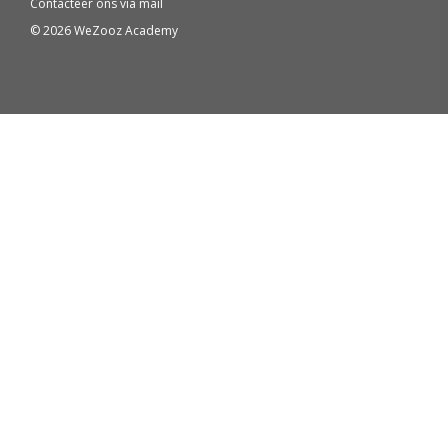
Contacteer ons via
mail
© 2026 WeZooz Academy