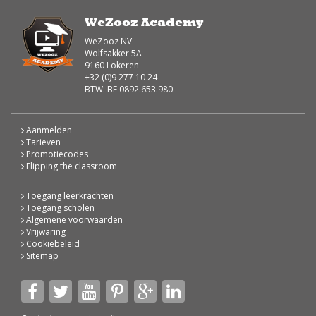
WeZooz Academy
WeZooz NV
Wolfsakker 5A
9160 Lokeren
+32 (0)9 277 10 24
BTW: BE 0892.653.980
Aanmelden
Tarieven
Promotiecodes
Flipping the classroom
Toegang leerkrachten
Toegang scholen
Algemene voorwaarden
Vrijwaring
Cookiebeleid
Sitemap