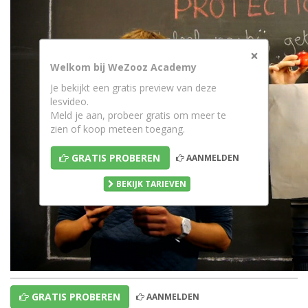
×
Welkom bij WeZooz Academy
Je bekijkt een gratis preview van deze
lesvideo.
Meld je aan, probeer gratis om meer te
zien of koop meteen toegang.
GRATIS PROBEREN
AANMELDEN
BEKIJK TARIEVEN
GRATIS PROBEREN
AANMELDEN