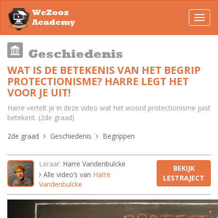
WeZooz
Toggl
Academy
navig
Geschiedenis
WAT IS DE BETEKENIS VAN HET BEGRIP
PROTECTIONISME? HARRE LEGT HET
VOOR JE UIT!
Harre vertelt je in deze video wat het woord protectionisme juist
betekent. (2de graad)
2de graad
Geschiedenis
Begrippen
Leraar:
Harre Vandenbulcke
BEKIJK
Alle video’s van
Harre
LESTRAJECT
Vandenbulcke