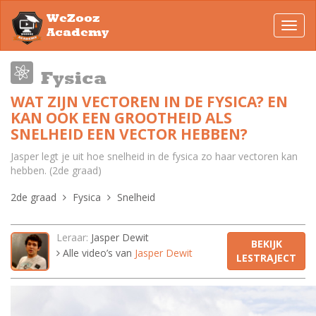
WeZooz
Toggl
Academy
navig
Fysica
WAT ZIJN VECTOREN IN DE FYSICA? EN
KAN OOK EEN GROOTHEID ALS
SNELHEID EEN VECTOR HEBBEN?
Jasper legt je uit hoe snelheid in de fysica zo haar vectoren kan
hebben. (2de graad)
2de graad
Fysica
Snelheid
Leraar:
Jasper Dewit
BEKIJK
Alle video’s van
Jasper Dewit
LESTRAJECT