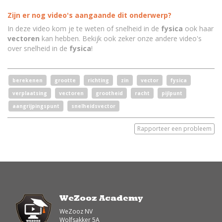
Zijn er nog video's aangaande dit onderwerp?
In deze video kom je te weten of snelheid in de
fysica
ook haar
vectoren
kan hebben. Bekijk ook zeker onze andere video's
over snelheid in de
fysica
!
berekenen
grootte
richting
zin
vector
fysica
verplaatsing
vectoren
grootheid
racht
pijlpunt
aangrijpingspunt
snelheidsvector
Rapporteer een probleem
WeZooz Academy
WeZooz NV
Wolfsakker 5A