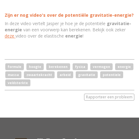
Zijn er nog video's over de potentiële gravitatie-energie?
In deze video vertelt Jasper je hoe je de potentiële
gravitatie-
energie
van een voorwerp kan berekenen. Bekijk ook zeker
deze
video over de elastische
energie
!
formule
hoogte
berekenen
fysica
vermogen
energie
massa
zwaartekracht
arbeid
gravitatie
potentiele
veldsterkte
Rapporteer een probleem