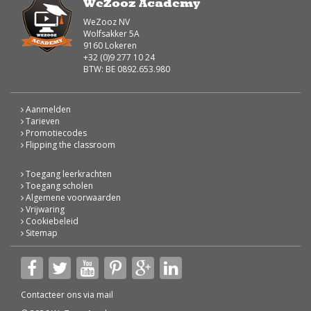
WeZooz Academy
WeZooz NV
Wolfsakker 5A
9160 Lokeren
+32 (0)9 277 10 24
BTW: BE 0892.653.980
Aanmelden
Tarieven
Promotiecodes
Flipping the classroom
Toegang leerkrachten
Toegang scholen
Algemene voorwaarden
Vrijwaring
Cookiebeleid
Sitemap
Contacteer ons via
mail