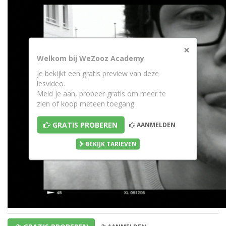
×
Welkom bij WeZooz Academy
Je bekijkt een gratis preview van deze
lesvideo.
Meld je aan, probeer gratis om meer te
zien of koop meteen toegang.
GRATIS PROBEREN
AANMELDEN
BEKIJK TARIEVEN