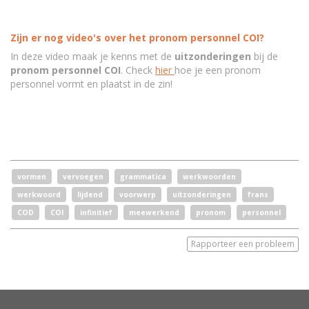
Zijn er nog video's over het pronom personnel COI?
In deze video maak je kenns met de
uitzonderingen
bij de
pronom personnel COI
. Check
hier
hoe je een pronom
personnel vormt en plaatst in de zin!
vormen
vervoegen
grammatica
werkwoorden
werkwoord
lijdend
voorwerp
uitzonderingen
frans
COD
COI
infinitief
meewerkend
pronom
personnel
Rapporteer een probleem