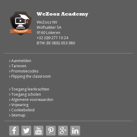
WeZooz Academy
WeZooz NV
Wolfsakker 5A
9160 Lokeren
+32 (0)9 277 10 24
BTW: BE 0892.653.980
Aanmelden
Tarieven
Promotiecodes
Flipping the classroom
Toegang leerkrachten
Toegang scholen
Algemene voorwaarden
Vrijwaring
Cookiebeleid
Sitemap