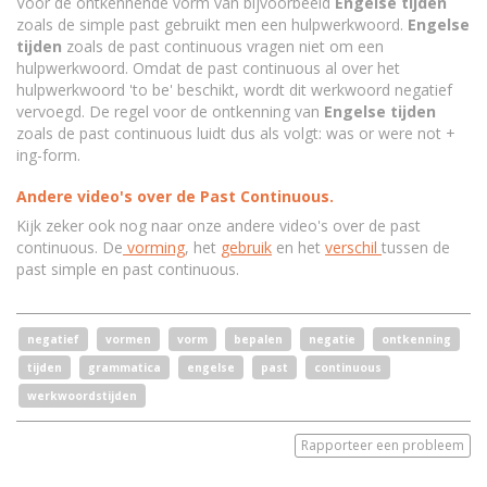
Voor de ontkennende vorm van bijvoorbeeld
Engelse tijden
zoals de simple past gebruikt men een hulpwerkwoord.
Engelse
tijden
zoals de past continuous vragen niet om een
hulpwerkwoord. Omdat de past continuous al over het
hulpwerkwoord 'to be' beschikt, wordt dit werkwoord negatief
vervoegd. De regel voor de ontkenning van
Engelse tijden
zoals de past continuous luidt dus als volgt: was or were not +
ing-form.
Andere video's over de Past Continuous.
Kijk zeker ook nog naar onze andere video's over de past
continuous. De
vorming
, het
gebruik
en het
verschil
tussen de
past simple en past continuous.
negatief
vormen
vorm
bepalen
negatie
ontkenning
tijden
grammatica
engelse
past
continuous
werkwoordstijden
Rapporteer een probleem