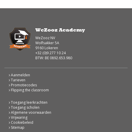
WeZooz Academy
WeZooz NV
Wolfsakker 5A
9160 Lokeren
+32 (0)9 277 10 24
BTW: BE 0892.653.980
Aanmelden
Tarieven
Promotiecodes
Flipping the classroom
Toegang leerkrachten
Toegang scholen
Algemene voorwaarden
Vrijwaring
Cookiebeleid
Sitemap