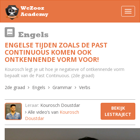
WeZooz
Toggl
Academy
navig
Engels
ENGELSE TIJDEN ZOALS DE PAST
CONTINUOUS KOMEN OOK
ONTKENNENDE VORM VOOR!
Kourosch legt je uit hoe je negatieve of ontkennende vorm
bepaalt van de Past Continuous. (2de graad)
2de graad
Engels
Grammar
Verbs
Leraar:
Kourosch Doustdar
BEKIJK
Alle video’s van
Kourosch
LESTRAJECT
Doustdar