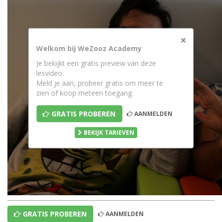
×
Welkom bij WeZooz Academy
Je bekijkt een gratis preview van deze
lesvideo.
Meld je aan, probeer gratis om meer te
zien of koop meteen toegang.
GRATIS PROBEREN
AANMELDEN
BEKIJK TARIEVEN
GRATIS PROBEREN
AANMELDEN