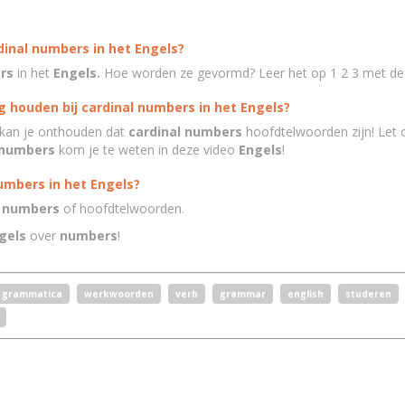
dinal numbers in het Engels?
rs
in het
Engels.
Hoe worden ze gevormd? Leer het op 1 2 3 met d
 houden bij cardinal numbers in het Engels?
 kan je onthouden dat
cardinal numbers
hoofdtelwoorden zijn! Let 
 numbers
kom je te weten in deze video
Engels
!
numbers in het Engels?
l numbers
of hoofdtelwoorden.
gels
over
numbers
!
grammatica
werkwoorden
verb
grammar
english
studeren