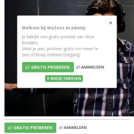
×
Welkom bij WeZooz Academy
Je bekijkt een gratis preview van deze
lesvideo.
Meld je aan, probeer gratis om meer te
zien of koop meteen toegang.
GRATIS PROBEREN
AANMELDEN
BEKIJK TARIEVEN
GRATIS PROBEREN
AANMELDEN