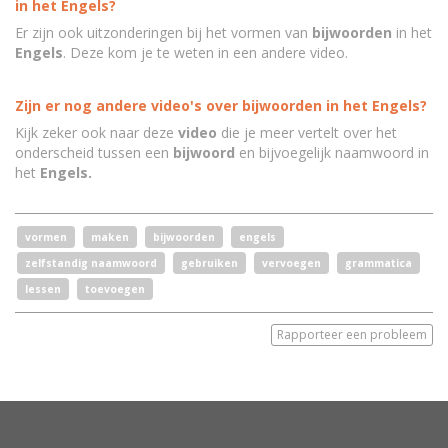
in het Engels?
Er zijn ook uitzonderingen bij het vormen van
bijwoorden
in het
Engels
. Deze kom je te weten in een andere video.
Zijn er nog andere video's over bijwoorden in het Engels?
Kijk zeker ook naar deze
video
die je meer vertelt over het
onderscheid tussen een
bijwoord
en bijvoegelijk naamwoord in
het
Engels.
vormen
maken
bijwoorden
engels
zelfstandig naamwoord
gebruiken
vervoegen
grammatica
lessen
toevoegen
Rapporteer een probleem