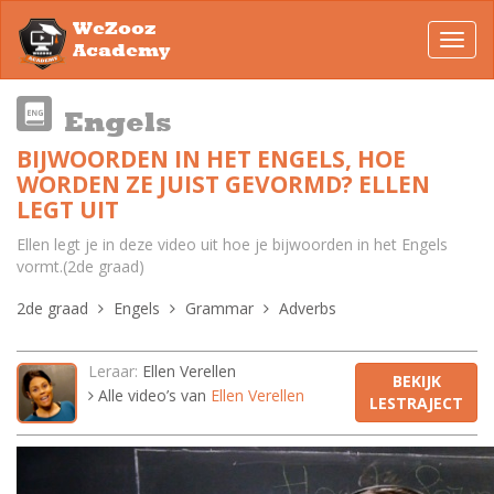
WeZooz
Toggl
Academy
navig
Engels
BIJWOORDEN IN HET ENGELS, HOE
WORDEN ZE JUIST GEVORMD? ELLEN
LEGT UIT
Ellen legt je in deze video uit hoe je bijwoorden in het Engels
vormt.(2de graad)
2de graad
Engels
Grammar
Adverbs
Leraar:
Ellen Verellen
BEKIJK
Alle video’s van
Ellen Verellen
LESTRAJECT