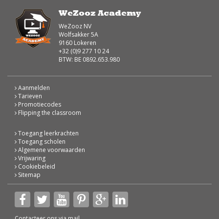
WeZooz Academy
WeZooz NV
Wolfsakker 5A
9160 Lokeren
+32 (0)9 277 10 24
BTW: BE 0892.653.980
Aanmelden
Tarieven
Promotiecodes
Flipping the classroom
Toegang leerkrachten
Toegang scholen
Algemene voorwaarden
Vrijwaring
Cookiebeleid
Sitemap
Contacteer ons via
mail