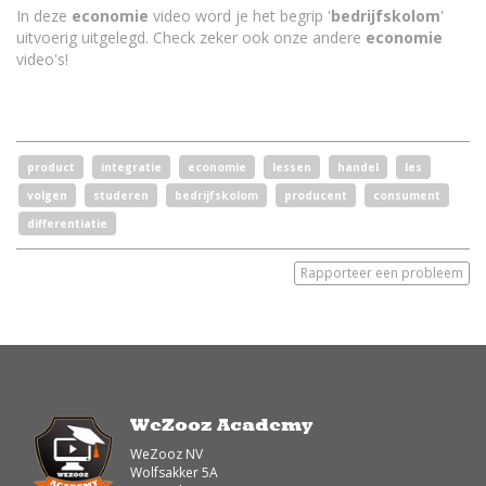
In deze
economie
video word je het begrip '
bedrijfskolom
'
uitvoerig uitgelegd. Check zeker ook onze andere
economie
video's!
product
integratie
economie
lessen
handel
les
volgen
studeren
bedrijfskolom
producent
consument
differentiatie
Rapporteer een probleem
WeZooz Academy
WeZooz NV
Wolfsakker 5A