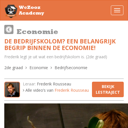
WeZooz
Toggl
Academy
navig
Economie
DE BEDRIJFSKOLOM? EEN BELANGRIJK
BEGRIP BINNEN DE ECONOMIE!
Frederik legt je uit wat een bedrijfskolom is. (2de graad)
2de graad
Economie
Bedrijfseconomie
Leraar:
Frederik Rousseau
BEKIJK
Alle video’s van
Frederik Rousseau
LESTRAJECT