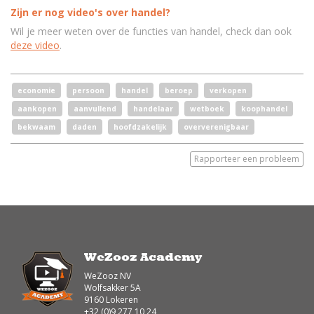
Zijn er nog video's over handel?
Wil je meer weten over de functies van handel, check dan ook
deze video
.
economie
persoon
handel
beroep
verkopen
aankopen
aanvullend
handelaar
wetboek
koophandel
bekwaam
daden
hoofdzakelijk
oververenigbaar
Rapporteer een probleem
WeZooz Academy
WeZooz NV
Wolfsakker 5A
9160 Lokeren
+32 (0)9 277 10 24