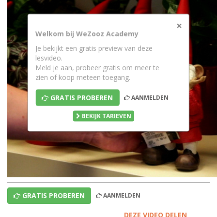
×
Welkom bij WeZooz Academy
Je bekijkt een gratis preview van deze
lesvideo.
Meld je aan, probeer gratis om meer te
zien of koop meteen toegang.
GRATIS PROBEREN
AANMELDEN
BEKIJK TARIEVEN
GRATIS PROBEREN
AANMELDEN
DEZE VIDEO DELEN