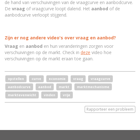
de hand van verschuivingen van de vraagcurve en aanbodcurve.
De
vraag
of vraagcurve loopt dalend. Het
aanbod
of de
aanbodcurve verloopt stijgend.
Zijn er nog andere video's over vraag en aanbod?
Vraag
en
aanbod
en hun veranderingen zorgen voor
verschuivingen op de markt. Check in
deze
video hoe
verschuivingen op de markt eraan toe gaan.
opstellen
curve
economie
vraag
vraagcurve
aanbodcurve
aanbod
markt
marktmechanisme
marktevenwicht
vinden
vrije
Rapporteer een probleem