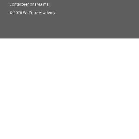
Contacteer ons via
mail
© 2026 WeZooz Academy