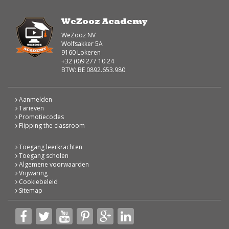
WeZooz Academy
WeZooz NV
Wolfsakker 5A
9160 Lokeren
+32 (0)9 277 10 24
BTW: BE 0892.653.980
Aanmelden
Tarieven
Promotiecodes
Flipping the classroom
Toegang leerkrachten
Toegang scholen
Algemene voorwaarden
Vrijwaring
Cookiebeleid
Sitemap