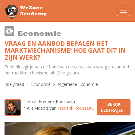
WeZooz
Toggl
Academy
navig
Economie
VRAAG EN AANBOD BEPALEN HET
MARKTMECHANISME! HOE GAAT DIT IN
ZIJN WERK?
Frederik legt je aan de hand van de curves van vraag en aanbod
het marktmechanisme uit! (2de graad)
2de graad
Economie
Algemene Economie
Leraar:
Frederik Rousseau
BEKIJK
Alle video’s van
Frederik Rousseau
LESTRAJECT