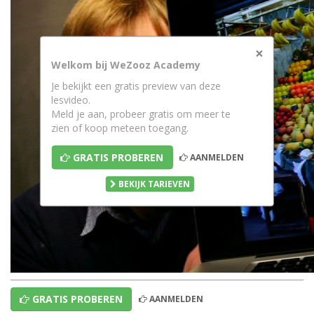
×
Welkom bij WeZooz Academy
Je bekijkt een gratis preview van deze
lesvideo.
Meld je aan, probeer gratis om meer te
zien of koop meteen toegang.
GRATIS PROBEREN
AANMELDEN
BEKIJK TARIEVEN
GRATIS PROBEREN
AANMELDEN