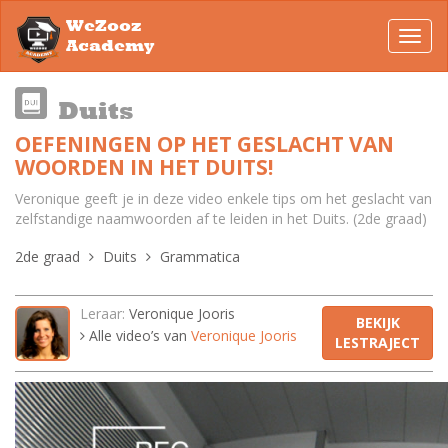
WeZooz
Toggl
Academy
navig
Duits
OEFENINGEN OP HET GESLACHT VAN
WOORDEN IN HET DUITS!
Veronique geeft je in deze video enkele tips om het geslacht van
zelfstandige naamwoorden af te leiden in het Duits. (2de graad)
2de graad
Duits
Grammatica
Leraar:
Veronique Jooris
BEKIJK
Alle video’s van
Veronique Jooris
LESTRAJECT