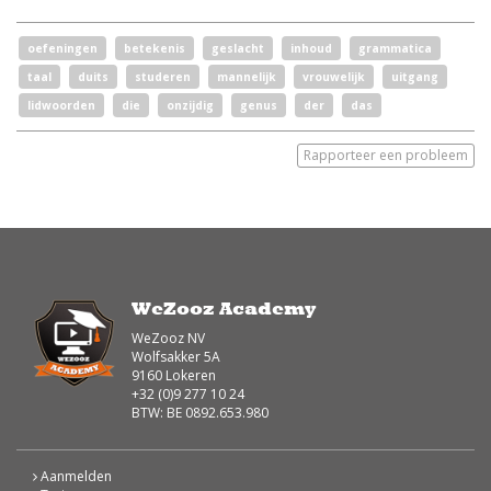
oefeningen
betekenis
geslacht
inhoud
grammatica
taal
duits
studeren
mannelijk
vrouwelijk
uitgang
lidwoorden
die
onzijdig
genus
der
das
Rapporteer een probleem
WeZooz Academy
WeZooz NV
Wolfsakker 5A
9160 Lokeren
+32 (0)9 277 10 24
BTW: BE 0892.653.980
Aanmelden