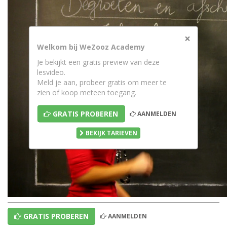
×
Welkom bij WeZooz Academy
Je bekijkt een gratis preview van deze
lesvideo.
Meld je aan, probeer gratis om meer te
zien of koop meteen toegang.
GRATIS PROBEREN
AANMELDEN
BEKIJK TARIEVEN
GRATIS PROBEREN
AANMELDEN