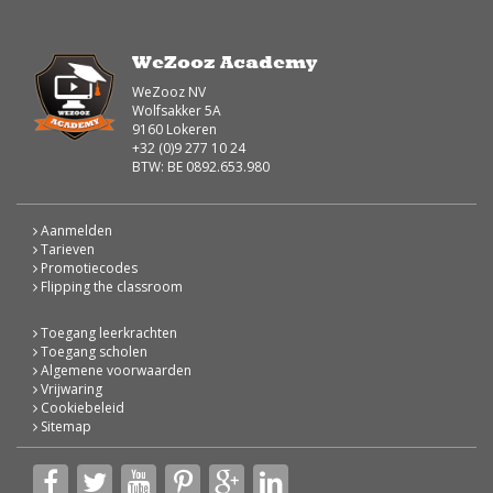
WeZooz Academy
WeZooz NV
Wolfsakker 5A
9160 Lokeren
+32 (0)9 277 10 24
BTW: BE 0892.653.980
Aanmelden
Tarieven
Promotiecodes
Flipping the classroom
Toegang leerkrachten
Toegang scholen
Algemene voorwaarden
Vrijwaring
Cookiebeleid
Sitemap