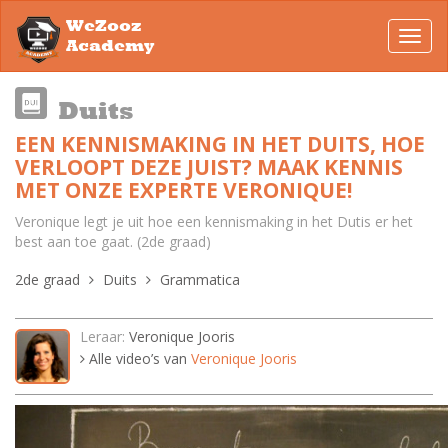
WeZooz
Toggl
Academy
navig
Duits
EEN KENNISMAKING IN HET DUITS, HOE
VERLOOPT DEZE JUIST? MAAK KENNIS
MET ONZE EXPERTE VERONIQUE!
Veronique legt je uit hoe een kennismaking in het Dutis er het
best aan toe gaat. (2de graad)
2de graad
Duits
Grammatica
Leraar:
Veronique Jooris
Alle video’s van
Veronique Jooris