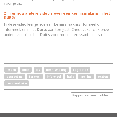
voor je uit.
Zijn er nog andere video's over een kennismaking in het
Duits?
In deze video leer je hoe een
kennismaking
, formeel of
informeel, er in het
Duits
aan toe gaat. Check zeker ook onze
andere video's in het
Duits
voor meer interessante leerstof.
lessen
duits
les
kennismaking
begroeten
begroeting
formeel
informeel
hallo
spelling
praten
communicatie
Rapporteer een probleem