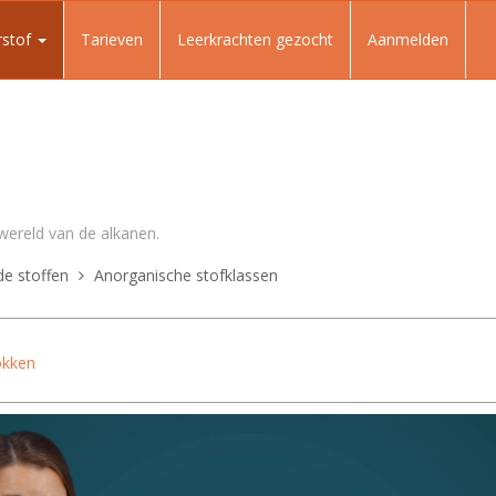
rstof
Tarieven
Leerkrachten gezocht
Aanmelden
 wereld van de alkanen.
e stoffen
Anorganische stofklassen
okken