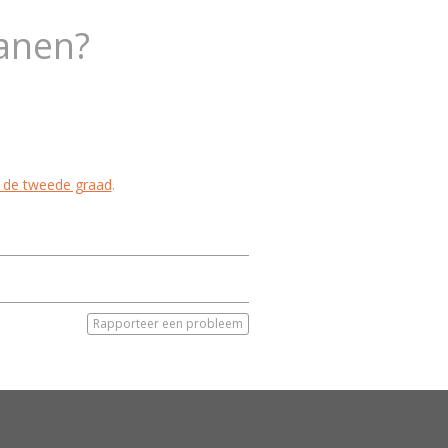
kanen?
 de tweede graad
.
Rapporteer een probleem