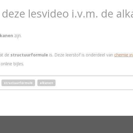
deze lesvideo i.v.m. de al
lkanen
zijn.
at de
structuurformule
is. Deze leerstof is onderdeel van
chemie in
online bijles.
structuurformule
alkanen