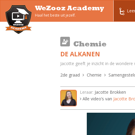
WeZooz Academy
Lee
Haal het beste uit jezelf.
Chemie
DE ALKANEN
Jacotte geeft je inzicht in de wondere
2de graad
Chemie
Samengesteld
Leraar:
Jacotte Brokken
Alle video’s van
Jacotte Br