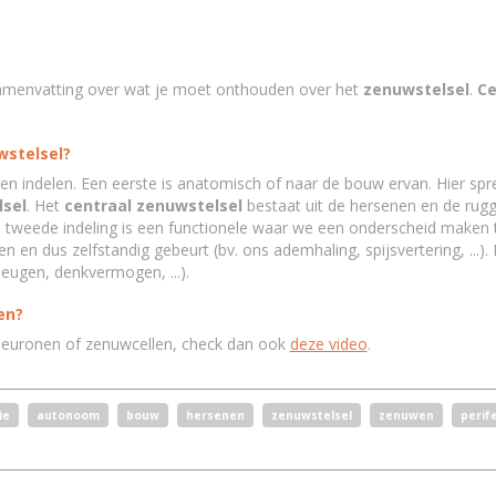
 samenvatting over wat je moet onthouden over het
zenuwstelsel
.
Ce
wstelsel?
en indelen. Een eerste is anatomisch of naar de bouw ervan. Hier sp
lsel
. Het
centraal zenuwstelsel
bestaat uit de hersenen en de ru
 tweede indeling is een functionele waar we een onderscheid maken 
n en dus zelfstandig gebeurt (bv. ons ademhaling, spijsvertering, ...)
eugen, denkvermogen, ...).
en?
neuronen of zenuwcellen, check dan ook
deze video
.
ie
autonoom
bouw
hersenen
zenuwstelsel
zenuwen
perif