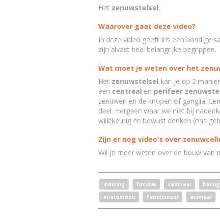
Het
zenuwstelsel
.
Waarover gaat deze video?
In deze video geeft Iris een bondige
zijn alvast heel belangrijke begrippen.
Wat moet je weten over het zenu
Het
zenuwstelsel
kan je op 2 manier
een
c
entraal
en
perifeer zenuwste
zenuwen en de knopen of ganglia. Een
deel. Hetgeen waar we niet bij nadenke
willekeurig en bewust denken (ons geh
Zijn er nog video's over zenuwcell
Wil je meer weten over de bouw van 
indeling
functie
centraal
biolog
anatomisch
functioneel
animaal