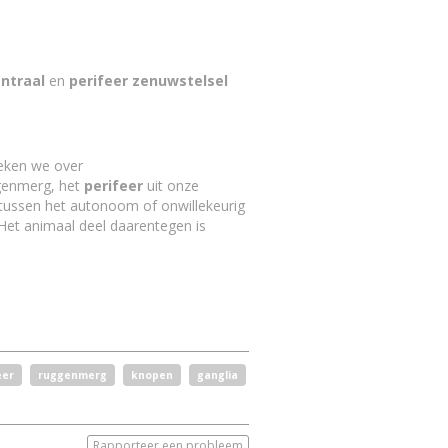
ntraal
en
perifeer zenuwstelsel
reken we over
ggenmerg, het
perifeer
uit onze
tussen het autonoom of onwillekeurig
. Het animaal deel daarentegen is
eer
ruggenmerg
knopen
ganglia
Rapporteer een probleem