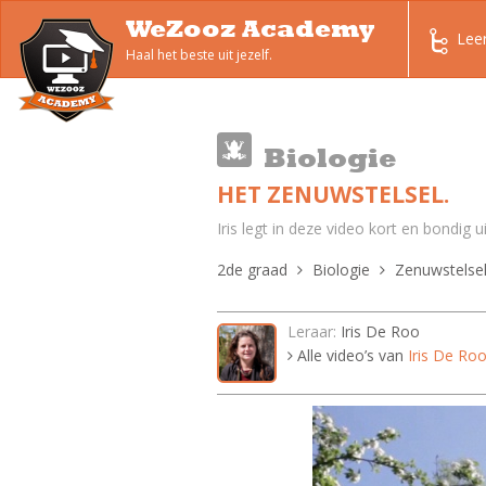
WeZooz Academy
Lee
Haal het beste uit jezelf.
Biologie
HET ZENUWSTELSEL.
Iris legt in deze video kort en bondig 
2de graad
Biologie
Zenuwstelse
Leraar:
Iris De Roo
Alle video’s van
Iris De Ro