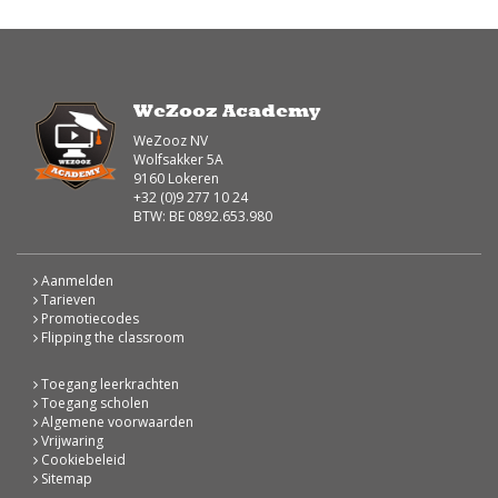
WeZooz Academy
WeZooz NV
Wolfsakker 5A
9160 Lokeren
+32 (0)9 277 10 24
BTW: BE 0892.653.980
Aanmelden
Tarieven
Promotiecodes
Flipping the classroom
Toegang leerkrachten
Toegang scholen
Algemene voorwaarden
Vrijwaring
Cookiebeleid
Sitemap