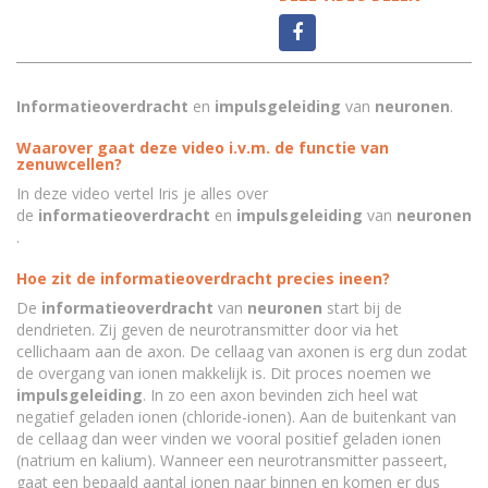
Informatieoverdracht
en
impulsgeleiding
van
neuronen
.
Waarover gaat deze video i.v.m. de functie van
zenuwcellen?
In deze video vertel Iris je alles over
de
i
nformatieoverdracht
en
impulsgeleiding
van
neuronen
.
Hoe zit de informatieoverdracht precies ineen?
De
i
nformatieoverdracht
van
neuronen
start bij de
dendrieten. Zij geven de neurotransmitter door via het
cellichaam aan de axon. De cellaag van axonen is erg dun zodat
de overgang van ionen makkelijk is. Dit proces noemen we
impulsgeleiding
. In zo een axon bevinden zich heel wat
negatief geladen ionen (chloride-ionen). Aan de buitenkant van
de cellaag dan weer vinden we vooral positief geladen ionen
(natrium en kalium). Wanneer een neurotransmitter passeert,
gaat een bepaald aantal ionen naar binnen en komen er dus