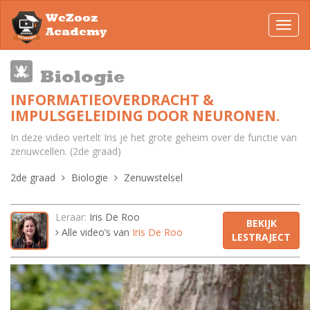
WeZooz
Toggl
Academy
navig
Biologie
INFORMATIEOVERDRACHT &
IMPULSGELEIDING DOOR NEURONEN.
In deze video vertelt Iris je het grote geheim over de functie van
zenuwcellen. (2de graad)
2de graad
Biologie
Zenuwstelsel
Leraar:
Iris De Roo
BEKIJK
Alle video’s van
Iris De Roo
LESTRAJECT