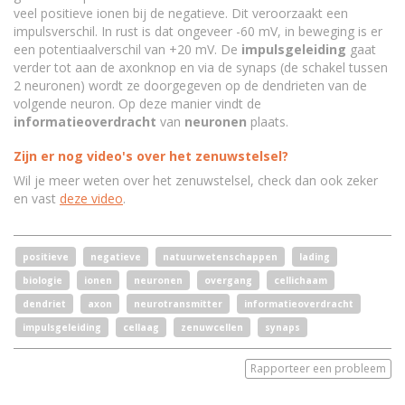
veel positieve ionen bij de negatieve. Dit veroorzaakt een
impulsverschil. In rust is dat ongeveer -60 mV, in beweging is er
een potentiaalverschil van +20 mV. De
impulsgeleiding
gaat
verder tot aan de axonknop en via de synaps (de schakel tussen
2 neuronen) wordt ze doorgegeven op de dendrieten van de
volgende neuron. Op deze manier vindt de
i
nformatieoverdracht
van
neuronen
plaats.
Zijn er nog video's over het zenuwstelsel?
Wil je meer weten over het zenuwstelsel, check dan ook zeker
en vast
deze video
.
positieve
negatieve
natuurwetenschappen
lading
biologie
ionen
neuronen
overgang
cellichaam
dendriet
axon
neurotransmitter
informatieoverdracht
impulsgeleiding
cellaag
zenuwcellen
synaps
Rapporteer een probleem