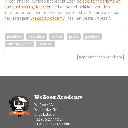
In een andere lesvideo bespreekt Leen
de soorten toerisme en
hun aantrekkingsfactoren
. Je kan na het bekijken van deze
lesvideo oefeningen maken op deze leerstof. Ga hiervoor naar
het lestraject.
WeZooz Academy
, haal het beste uit jezelf.
positieve
negatieve
eerste
graad
gevolgen
aardrijkskunde
toerisme
Rapporteer een probleem
WeZooz Academy
WeZooz NV
Wolfsakker 5A
9160 Lokeren
+32 (0)9 277 10 24
BTW: BE 0892.653.980