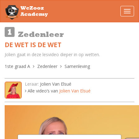
WeZooz
Toggl
Academy
navig
Zedenleer
DE WET IS DE WET
Jolien gaat in deze lesvideo dieper in op wetten.
1ste graad A
Zedenleer
Samenleving
Leraar:
Jolien Van Elsué
Alle video’s van
Jolien Van Elsué