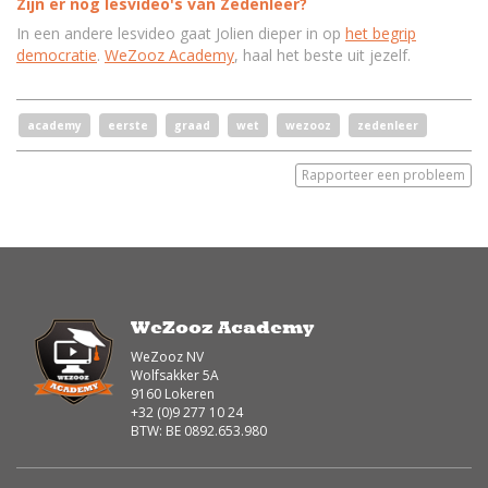
Zijn er nog lesvideo's van Zedenleer?
In een andere lesvideo gaat Jolien dieper in op
het begrip
democratie
.
WeZooz Academy
, haal het beste uit jezelf.
academy
eerste
graad
wet
wezooz
zedenleer
Rapporteer een probleem
WeZooz Academy
WeZooz NV
Wolfsakker 5A
9160 Lokeren
+32 (0)9 277 10 24
BTW: BE 0892.653.980