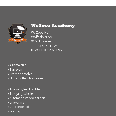
WeZooz Academy
WeZooz NV
Wolfsakker 5A
9160 Lokeren
+32 (0)9 277 10 24
BTW: BE 0892.653.980
Aanmelden
Tarieven
Promotiecodes
Flipping the classroom
Toegang leerkrachten
Toegang scholen
Algemene voorwaarden
Vrijwaring
Cookiebeleid
Sitemap