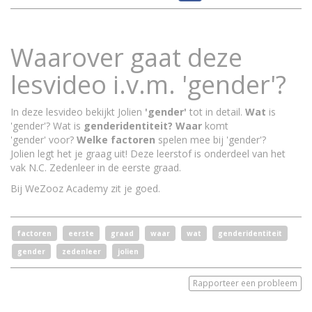
Waarover gaat deze
lesvideo i.v.m. 'gender'?
In deze lesvideo bekijkt Jolien
'gender'
tot in detail.
Wat
is
'gender'? Wat is
genderidentiteit?
Waar
komt
'gender' voor?
Welke factoren
spelen mee bij 'gender'?
Jolien legt het je graag uit! Deze leerstof is onderdeel van het
vak N.C. Zedenleer in de eerste graad.
Bij WeZooz Academy zit je goed.
factoren
eerste
graad
waar
wat
genderidentiteit
gender
zedenleer
jolien
Rapporteer een probleem