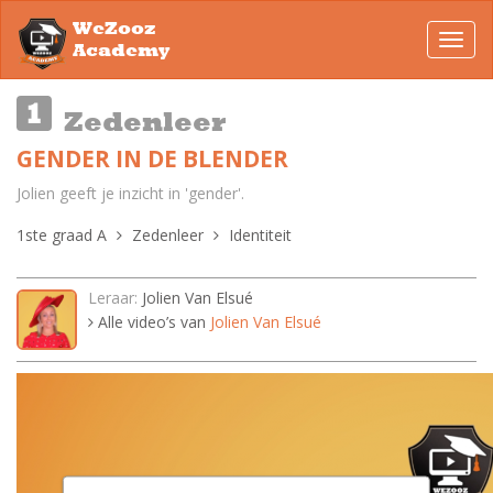
WeZooz
Toggl
Academy
navig
Zedenleer
GENDER IN DE BLENDER
Jolien geeft je inzicht in 'gender'.
1ste graad A
Zedenleer
Identiteit
Leraar:
Jolien Van Elsué
Alle video’s van
Jolien Van Elsué