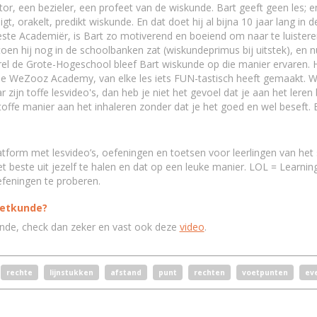
ator, een bezieler, een profeet van de wiskunde. Bart geeft geen les; en 
t, orakelt, predikt wiskunde. En dat doet hij al bijna 10 jaar lang in 
 beste Academiër, is Bart zo motiverend en boeiend om naar te luister
n hij nog in de schoolbanken zat (wiskundeprimus bij uitstek), en nu
arel de Grote-Hogeschool bleef Bart wiskunde op die manier ervaren. He
e WeZooz Academy, van elke les iets FUN-tastisch heeft gemaakt. Wij 
aar zijn toffe lesvideo's, dan heb je niet het gevoel dat je aan het leren
toffe manier aan het inhaleren zonder dat je het goed en wel besef
tform met lesvideo’s, oefeningen en toetsen voor leerlingen van he
 beste uit jezelf te halen en dat op een leuke manier. LOL = Learnin
efeningen te proberen.
eetkunde?
nde, check dan zeker en vast ook deze
video
.
rechte
lijnstukken
afstand
punt
rechten
voetpunten
ev