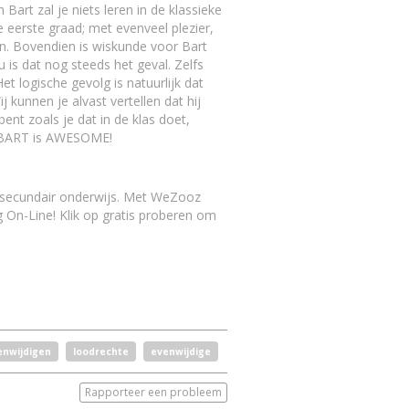
Bart zal je niets leren in de klassieke
de eerste graad; met evenveel plezier,
en. Bovendien is wiskunde voor Bart
 is dat nog steeds het geval. Zelfs
t logische gevolg is natuurlijk dat
kunnen je alvast vertellen dat hij
 bent zoals je dat in de klas doet,
t. BART is AWESOME!
t secundair onderwijs. Met WeZooz
g On-Line! Klik op gratis proberen om
enwijdigen
loodrechte
evenwijdige
Rapporteer een probleem