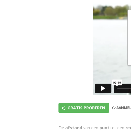
GRATIS PROBEREN
AANMEL
De
afstand
van een
punt
tot een
re