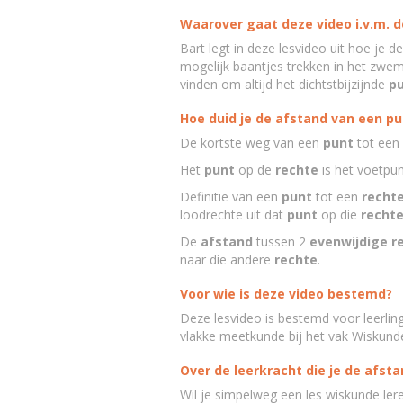
Waarover gaat deze video i.v.m. 
Bart legt in deze lesvideo uit hoe je d
mogelijk baantjes trekken in het zwe
vinden om altijd het dichtstbijzijnde
p
Hoe duid je de afstand van een p
De kortste weg van een
punt
tot een
Het
punt
op de
rechte
is het voetpun
Definitie van een
punt
tot een
recht
loodrechte uit dat
punt
op die
recht
De
afstand
tussen 2
evenwijdige r
naar die andere
rechte
.
Voor wie is deze video bestemd?
Deze lesvideo is bestemd voor leerli
vlakke meetkunde bij het vak Wiskund
Over de leerkracht die je de afst
Wil je simpelweg een les wiskunde ler