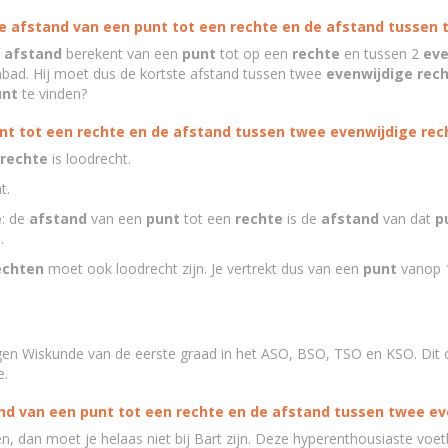
de afstand van een punt tot een rechte en de afstand tussen
e
afstand
berekent van een
punt
tot op een
rechte
en tussen 2
eve
mbad. Hij moet dus de kortste afstand tussen twee
evenwijdige
rec
unt
te vinden?
unt tot een rechte en de afstand tussen twee evenwijdige rec
rechte
is loodrecht.
t.
e
: de
afstand
van een
punt
tot een
rechte
is de
afstand
van dat
p
e
.
echten
moet ook loodrecht zijn. Je vertrekt dus van een
punt
vanop 1
ngen Wiskunde van de eerste graad in het ASO, BSO, TSO en KSO. Dit 
e.
and van een punt tot een rechte en de afstand tussen twee ev
en, dan moet je helaas niet bij Bart zijn. Deze hyperenthousiaste vo