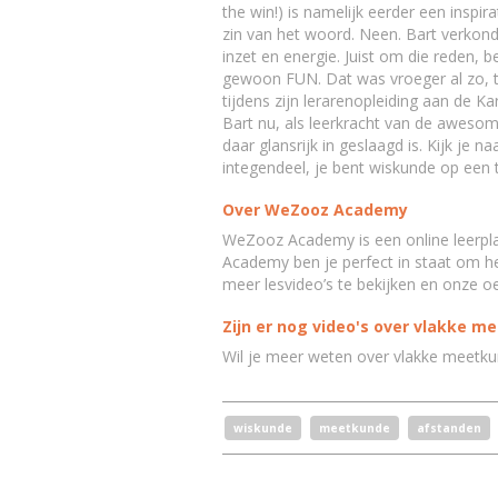
the win!) is namelijk eerder een inspir
zin van het woord. Neen. Bart verkondig
inzet en energie. Juist om die reden,
gewoon FUN. Dat was vroeger al zo, toe
tijdens zijn lerarenopleiding aan de K
Bart nu, als leerkracht van de awesom
daar glansrijk in geslaagd is. Kijk je n
integendeel, je bent wiskunde op een 
Over WeZooz Academy
WeZooz Academy is een online leerpla
Academy ben je perfect in staat om het
meer lesvideo’s te bekijken en onze o
Zijn er nog video's over vlakke m
Wil je meer weten over vlakke meetku
wiskunde
meetkunde
afstanden