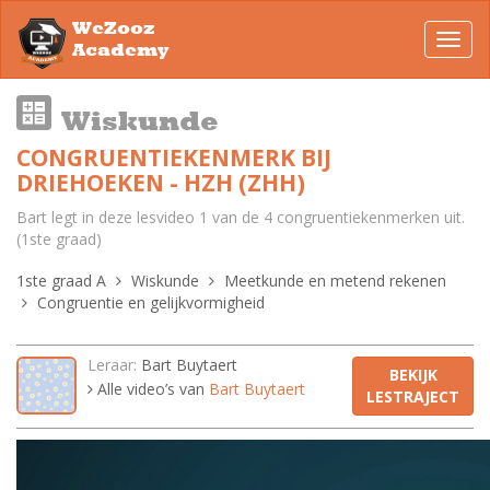
WeZooz
Toggl
Academy
navig
Wiskunde
CONGRUENTIEKENMERK BIJ
DRIEHOEKEN - HZH (ZHH)
Bart legt in deze lesvideo 1 van de 4 congruentiekenmerken uit.
(1ste graad)
1ste graad A
Wiskunde
Meetkunde en metend rekenen
Congruentie en gelijkvormigheid
Leraar:
Bart Buytaert
BEKIJK
Alle video’s van
Bart Buytaert
LESTRAJECT