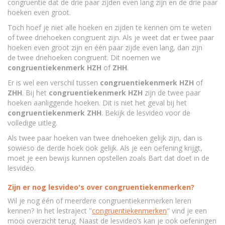
congruentie dat de drie paar zijden even lang zijn en de drie paar
hoeken even groot.
Toch hoef je niet alle hoeken en zijden te kennen om te weten
of twee driehoeken congruent zijn. Als je weet dat er twee paar
hoeken even groot zijn en één paar zijde even lang, dan zijn
de twee driehoeken congruent. Dit noemen we
congruentiekenmerk
HZH
of
ZHH
.
Er is wel een verschil tussen
congruentiekenmerk
HZH
of
ZHH
. Bij het
congruentiekenmerk
HZH
zijn de twee paar
hoeken aanliggende hoeken. Dit is niet het geval bij het
congruentiekenmerk
ZHH
. Bekijk de lesvideo voor de
volledige uitleg.
Als twee paar hoeken van twee driehoeken gelijk zijn, dan is
sowieso de derde hoek ook gelijk. Als je een oefening krijgt,
moet je een bewijs kunnen opstellen zoals Bart dat doet in de
lesvideo.
Zijn er nog lesvideo's over congruentiekenmerken?
Wil je nog één of meerdere congruentiekenmerken leren
kennen? In het lestraject "
congruentiekenmerken
" vind je een
mooi overzicht terug. Naast de lesvideo’s kan je ook oefeningen