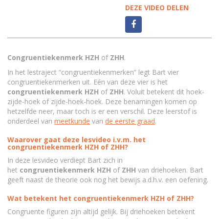
DEZE VIDEO DELEN
Congruentiekenmerk
HZH
of
ZHH
.
In het lestraject “congruentiekenmerken” legt Bart vier
congruentiekenmerken uit. Eén van deze vier is het
congruentiekenmerk
HZH
of
ZHH
. Voluit betekent dit hoek-
zijde-hoek of zijde-hoek-hoek. Deze benamingen komen op
hetzelfde neer, maar toch is er een verschil. Deze leerstof is
onderdeel van
meetkunde
van
de eerste graad
.
Waarover gaat deze lesvideo i.v.m. het
congruentiekenmerk HZH of ZHH?
In deze lesvideo verdiept Bart zich in
het
congruentiekenmerk
HZH
of
ZHH
van driehoeken. Bart
geeft naast de theorie ook nog het bewijs a.d.h.v. een oefening.
Wat betekent het congruentiekenmerk HZH of ZHH?
Congruente figuren zijn altijd gelijk. Bij driehoeken betekent