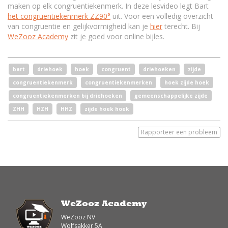
maken op elk congruentiekenmerk. In deze lesvideo legt Bart
het congruentiekenmerk ZZ90°
uit. Voor een volledig overzicht
van congruentie en gelijkvormigheid kan je
hier
terecht. Bij
WeZooz Academy
zit je goed voor online bijles.
bart
driehoek
hoek
congruent
driehoeken
zijde
congruentiekenmerk
congruentiekenmerken
hoek zijde hoek
congruentiekenmerken bij driehoeken
gemeenschappelijke zijde
ZHH
HZH
HHZ
zijde hoek hoek
Rapporteer een probleem
WeZooz Academy
WeZooz NV
Wolfsakker 5A