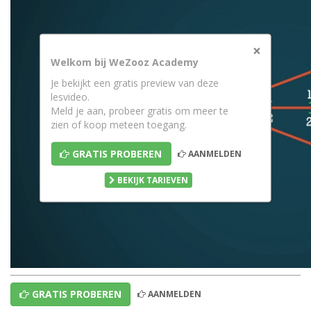
×
Welkom bij WeZooz Academy
Je bekijkt een gratis preview van deze
lesvideo.
Meld je aan, probeer gratis om meer te
zien of koop meteen toegang.
GRATIS PROBEREN
AANMELDEN
BEKIJK TARIEVEN
GRATIS PROBEREN
AANMELDEN