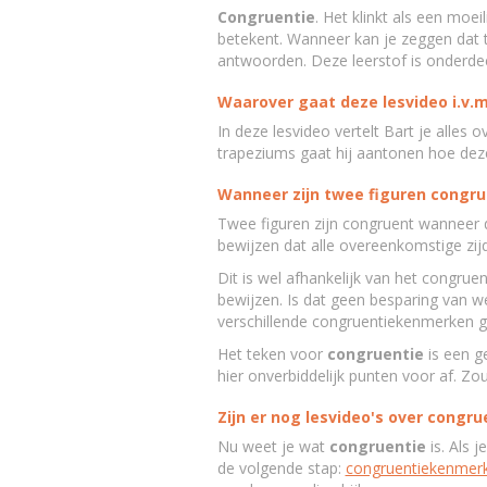
Congruentie
. Het klinkt als een moei
betekent. Wanneer kan je zeggen dat 
antwoorden. Deze leerstof is onderde
Waarover gaat deze lesvideo i.v.
In deze lesvideo vertelt Bart je alles 
trapeziums gaat hij aantonen hoe deze 
Wanneer zijn twee figuren congru
Twee figuren zijn congruent wanneer 
bewijzen dat alle overeenkomstige zijd
Dit is wel afhankelijk van het congr
bewijzen. Is dat geen besparing van we
verschillende congruentiekenmerken go
Het teken voor
congruentie
is een ge
hier onverbiddelijk punten voor af. Zou
Zijn er nog lesvideo's over congru
Nu weet je wat
congruentie
is. Als 
de volgende stap:
congruentiekenmerk