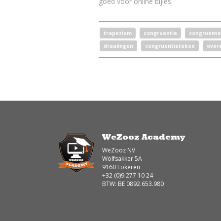
goed voor online bijles.
trapezium
congruentie
congruente
draaiingen
congruentieteken
over
WeZooz Academy
WeZooz NV
Wolfsakker 5A
9160 Lokeren
+32 (0)9 277 10 24
BTW: BE 0892.653.980