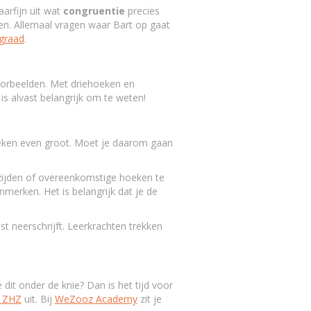
aarfijn uit wat
congruentie
precies
en. Allemaal vragen waar Bart op gaat
 graad
.
voorbeelden. Met driehoeken en
is alvast belangrijk om te weten!
oeken even groot. Moet je daarom gaan
zijden of overeenkomstige hoeken te
merken. Het is belangrijk dat je de
uist neerschrijft. Leerkrachten trekken
e dit onder de knie? Dan is het tijd voor
k ZHZ
uit. Bij
WeZooz Academy
zit je