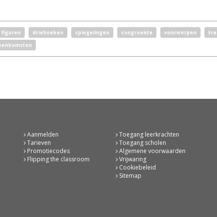
 figuren
driehoeken
spiegelingen
congruente
voorwerpen
tra
eenkomsten
Aanmelden
Toegang leerkrachten
Tarieven
Toegang scholen
Promotiecodes
Algemene voorwaarden
Flipping the classroom
Vrijwaring
Cookiebeleid
Sitemap