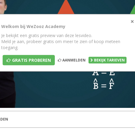
×
Welkom bij WeZooz Academy
Je bekijkt een gratis preview van deze lesvideo.
Meld je aan, probeer gratis om meer te zien of koop meteen
toegang.
GRATIS PROBEREN
AANMELDEN
BEKIJK TARIEVEN
DEN