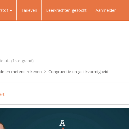
rstof
Tarieven
Leerkrachten gezocht
Aanmelden
e uit. (1ste graad)
de en metend rekenen
Congruentie en gelijkvormigheid
ert