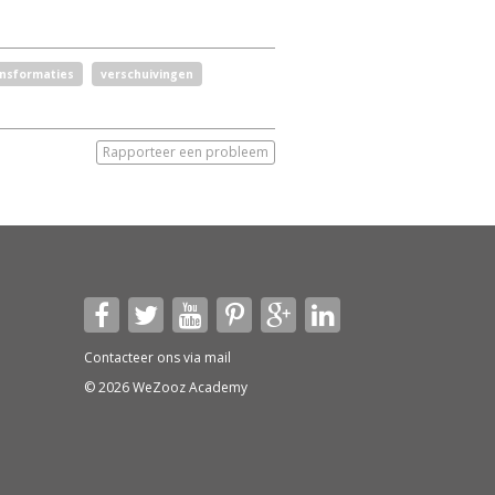
nsformaties
verschuivingen
Rapporteer een probleem
Contacteer ons via
mail
© 2026 WeZooz Academy