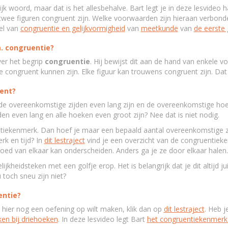
lijk woord, maar dat is het allesbehalve. Bart legt je in deze lesvideo h
twee figuren congruent zijn. Welke voorwaarden zijn hieraan verbond
el van
congruentie en gelijkvormigheid
van
meetkunde
van
de eerste
m. congruentie?
over het begrip
congruentie
. Hij bewijst dit aan de hand van enkele 
congruent kunnen zijn. Elke figuur kan trouwens congruent zijn. Dat 
ent?
de overeenkomstige zijden even lang zijn en de overeenkomstige h
en even lang en alle hoeken even groot zijn? Nee dat is niet nodig.
uentiekenmerk. Dan hoef je maar een bepaald aantal overeenkomstige 
rk en tijd? In
dit lestraject
vind je een overzicht van de congruentieken
ed van elkaar kan onderscheiden. Anders ga je ze door elkaar halen.
lijkheidsteken met een golfje erop. Het is belangrijk dat je dit altijd j
 toch sneu zijn niet?
entie?
je hier nog een oefening op wilt maken, klik dan op
dit lestraject
. Heb j
en bij driehoeken
. In deze lesvideo legt Bart
het congruentiekenmer