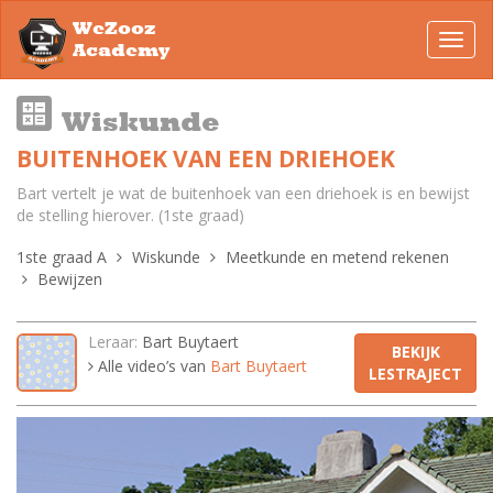
WeZooz
Toggl
Academy
navig
Wiskunde
BUITENHOEK VAN EEN DRIEHOEK
Bart vertelt je wat de buitenhoek van een driehoek is en bewijst
de stelling hierover. (1ste graad)
1ste graad A
Wiskunde
Meetkunde en metend rekenen
Bewijzen
Leraar:
Bart Buytaert
BEKIJK
Alle video’s van
Bart Buytaert
LESTRAJECT