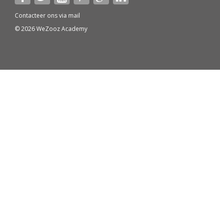
Contacteer ons via
mail
© 2026 WeZooz Academy