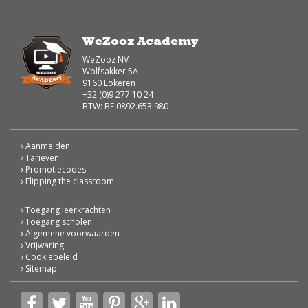
WeZooz Academy
WeZooz NV
Wolfsakker 5A
9160 Lokeren
+32 (0)9 277 10 24
BTW: BE 0892.653.980
Aanmelden
Tarieven
Promotiecodes
Flipping the classroom
Toegang leerkrachten
Toegang scholen
Algemene voorwaarden
Vrijwaring
Cookiebeleid
Sitemap