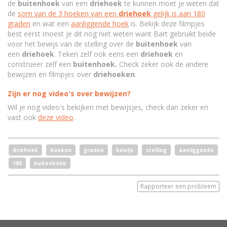
de
buitenhoek
van een
driehoek
te kunnen moet je weten dat
de
som van de 3 hoeken van een
driehoek
gelijk is aan 180
graden
en wat een
aanliggende hoek
is. Bekijk deze filmpjes
best eerst moest je dit nog niet weten want Bart gebruikt beide
voor het bewijs van de stelling over de
buitenhoek
van
een
driehoek
. Teken zelf ook eens een
driehoek
en
construeer zelf een
buitenhoek.
Check zeker ook de andere
bewijzen en filmpjes over
driehoeken
.
Zijn er nog video's over bewijzen?
Wil je nog video's bekijken met bewijsjes, check dan zeker en
vast ook
deze video
.
driehoek
hoeken
graden
bewijs
stelling
aanliggende
180
buitenhoek
Rapporteer een probleem