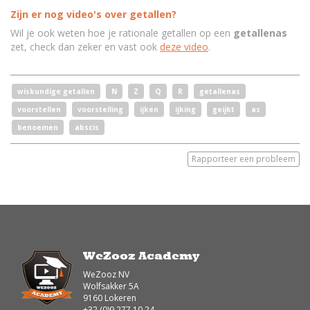
Zijn er nog video's over getallen?
Wil je ook weten hoe je rationale getallen op een
getallenas
zet, check dan zeker en vast ook
deze video
.
wiskundige getallen
N
Z
Q
R
getallenas
voorstellen
voorstelling
ijken
ijking
geijkt
as
benoemen
abscis
Rapporteer een probleem
WeZooz Academy
WeZooz NV
Wolfsakker 5A
9160 Lokeren
+32 (0)9 277 10 24