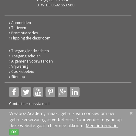
BTW: BE 0892.653.980
Aanmelden
Tarieven
Promotiecodes
Flipping the classroom
Toegang leerkrachten
Toegang scholen
Algemene voorwaarden
Vrijwaring
Cookiebeleid
Sitemap
Contacteer ons via
mail
×
© 2026 WeZooz Academy
WeZooz Academy maakt gebruik van cookies om uw
gebruikerservaring te verbeteren. Door verder te gaan op
deze website gaat u hiermee akkoord.
Meer informatie.
OK