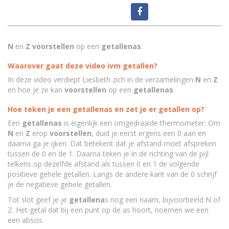
N
en
Z
voorstellen
op een
getallenas
.
Waarover gaat deze video ivm getallen?
In deze video verdiept Liesbeth zich in de verzamelingen
N
en
Z
en hoe je ze kan
voorstellen
op een
getallenas
.
Hoe teken je een getallenas en zet je er getallen op?
Een
getallenas
is eigenlijk een omgedraaide thermometer. Om
N
en
Z
erop
voorstellen
, duid je eerst ergens een 0 aan en
daarna ga je ijken. Dat betekent dat je afstand moet afspreken
tussen de 0 en de 1. Daarna teken je in de richting van de pijl
telkens op dezelfde afstand als tussen 0 en 1 de volgende
positieve gehele getallen. Langs de andere kant van de 0 schrijf
je de negatieve gehele getallen.
Tot slot geef je je
getallena
s nog een naam, bijvoorbeeld N of
Z. Het getal dat bij een punt op de as hoort, noemen we een
een abscis.