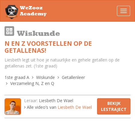
WeZooz
Toggl
Academy
navig
Wiskunde
N EN Z VOORSTELLEN OP DE
GETALLENAS!
Liesbeth legt uit hoe je natuurlijke en gehele getallen op de
getallenas zet. (1ste graad)
1ste graad A
Wiskunde
Getallenleer
Verzameling N, Z en Q
Leraar:
Liesbeth De Wael
BEKIJK
Alle video’s van
Liesbeth De Wael
LESTRAJECT