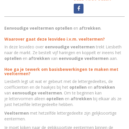
Eenvoudige veeltermen optellen
en
aftrekken
.
Waarover gaat deze lesvideo i.v.m. veeltermen?
In deze lesvideo over
eenvoudige
veeltermen
trekt Liesbeth
naar de markt. Ze bestelt vijf haringen en koppelt er ineens het
optellen
en
aftrekken
van
eenvoudige veeltermen
aan.
Hoe ga je tewerk om basisbewerkingen te maken met
veeltermen?
Liesbeth legt uit wat er gebeurt met de lettergedeeltes, de
coëfficienten en de haakjes bij het
optellen
en
aftrekken
van
eenvoudige
veeltermen
. Om te beginnen kan
je lettervormen alleen
optellen
en
aftrekken
bij elkaar als ze
juist hetzelfde lettergedeelte hebben.
Veeltermen
met hetzelfde lettergedeelte zijn gelijksoortige
eentermen.
Je moet kijken naar de gelijksoortige eentermen binnen de