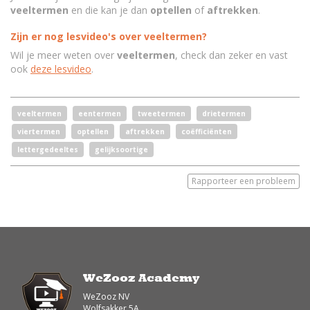
veeltermen
en die kan je dan
optellen
of
aftrekken
.
Zijn er nog lesvideo's over veeltermen?
Wil je meer weten over
veeltermen
, check dan zeker en vast
ook
deze lesvideo
.
veeltermen
eentermen
tweetermen
drietermen
viertermen
optellen
aftrekken
coëfficiënten
lettergedeeltes
gelijksoortige
Rapporteer een probleem
WeZooz Academy
WeZooz NV
Wolfsakker 5A