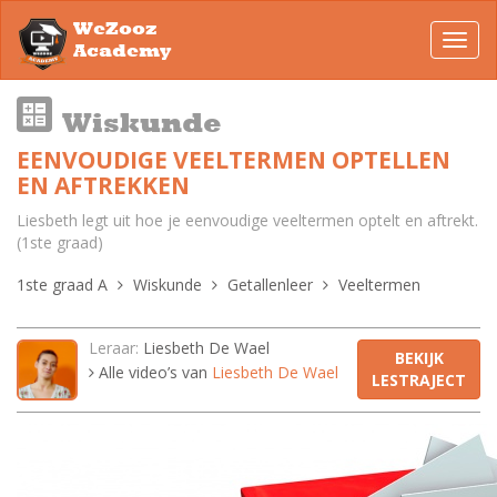
WeZooz
Toggl
Academy
navig
Wiskunde
EENVOUDIGE VEELTERMEN OPTELLEN
EN AFTREKKEN
Liesbeth legt uit hoe je eenvoudige veeltermen optelt en aftrekt.
(1ste graad)
1ste graad A
Wiskunde
Getallenleer
Veeltermen
Leraar:
Liesbeth De Wael
BEKIJK
Alle video’s van
Liesbeth De Wael
LESTRAJECT