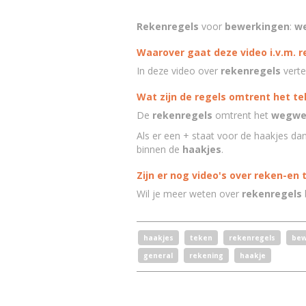
Rekenregels
voor
bewerkingen
:
w
Waarover gaat deze video i.v.m. 
In deze video over
rekenregels
verte
Wat zijn de regels omtrent het te
De
rekenregels
omtrent het
wegwe
Als er een + staat voor de haakjes da
binnen de
haakjes
.
Zijn er nog video's over reken-en
Wil je meer weten over
rekenregels
haakjes
teken
rekenregels
bew
general
rekening
haakje