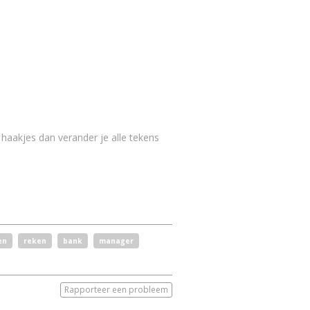
e haakjes dan verander je alle tekens
en
reken
bank
manager
Rapporteer een probleem