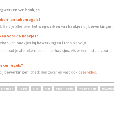
egwerken
van
haakjes
.
reken- en tekenregels?
lt Bart je alles over het
wegwerken
van
haakjes
bij
bewerkingen
.
ken voor de haakjes?
rken
van
haakjes
bij
bewerkingen
luiden als volgt:
n behoud je alle tekens binnen de
haakjes
. Als er een – staat voor d
 tekenregels?
bij
bewerkingen
, check dan zeker en vast ook
deze video
.
erkingen
regel
plus
min
tekenregels
wegwerken
uitwerk