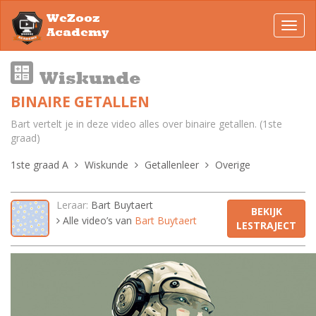
WeZooz
Toggl
Academy
navig
Wiskunde
BINAIRE GETALLEN
Bart vertelt je in deze video alles over binaire getallen. (1ste
graad)
1ste graad A
Wiskunde
Getallenleer
Overige
Leraar:
Bart Buytaert
BEKIJK
Alle video’s van
Bart Buytaert
LESTRAJECT