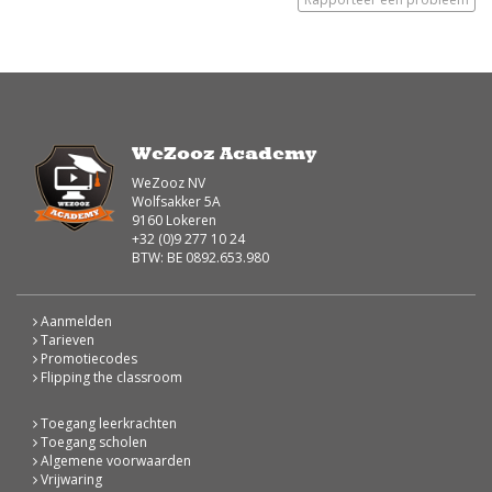
WeZooz Academy
WeZooz NV
Wolfsakker 5A
9160 Lokeren
+32 (0)9 277 10 24
BTW: BE 0892.653.980
Aanmelden
Tarieven
Promotiecodes
Flipping the classroom
Toegang leerkrachten
Toegang scholen
Algemene voorwaarden
Vrijwaring