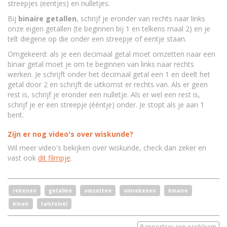
streepjes (eentjes) en nulletjes.
Bij
binaire getallen
, schrijf je eronder van rechts naar links
onze eigen getallen (te beginnen bij 1 en telkens maal 2) en je
telt diegene op die onder een streepje of eentje staan.
Omgekeerd: als je een decimaal getal moet omzetten naar een
binair getal moet je om te beginnen van links naar rechts
werken. Je schrijft onder het decimaal getal een 1 en deelt het
getal door 2 en schrijft de uitkomst er rechts van. Als er geen
rest is, schrijf je eronder een nulletje. Als er wel een rest is,
schrijf je er een streepje (ééntje) onder. Je stopt als je aan 1
bent.
Zijn er nog video's over wiskunde?
Wil meer video's bekijken over wiskunde, check dan zeker en
vast ook
dit filmpje
.
rekenen
getallen
omzetten
omrekenen
binaire
binair
talstelsel
Rapporteer een probleem