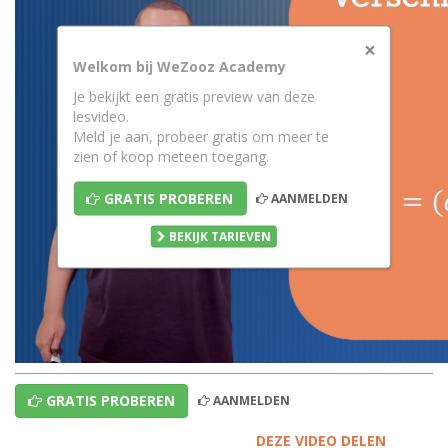
×
Welkom bij WeZooz Academy
Je bekijkt een gratis preview van deze
lesvideo.
Meld je aan, probeer gratis om meer te
zien of koop meteen toegang.
GRATIS PROBEREN
AANMELDEN
BEKIJK TARIEVEN
GRATIS PROBEREN
AANMELDEN
DEZE VIDEO DELEN