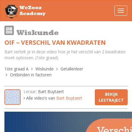
WeZooz
Toggl
Academy
navig
Wiskunde
OIF – VERSCHIL VAN KWADRATEN
Bart vertelt je in deze video hoe je het verschil van 2 kwadraten
moet oplossen. (1ste graad)
1ste graad A
Wiskunde
Getallenleer
Ontbinden in factoren
Leraar:
Bart Buytaert
BEKIJK
Alle video’s van
Bart Buytaert
LESTRAJECT