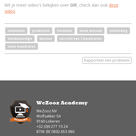
Wil je meer video's bekijken over
OIF
, check dan ook
deze
video
.
ontbinden
producten
formules
mont wezoux
ontbinding
merkwaardige
wezouz
verschil van 2 kwadraten
twee kwadraten
Rapporteer een probleem
WeZooz Academy
WeZooz NV
Wolfsakker 5A
9160 Lokeren
+32 (0)9 277 10 24
BTW: BE 0892.653.980