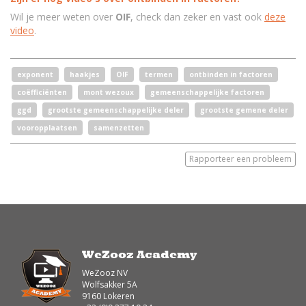
Wil je meer weten over
OIF
, check dan zeker en vast ook
deze
video
.
exponent
haakjes
OIF
termen
ontbinden in factoren
coëfficiënten
mont wezoux
gemeenschappelijke factoren
ggd
grootste gemeenschappelijke deler
grootste gemene deler
vooropplaatsen
samenzetten
Rapporteer een probleem
WeZooz Academy
WeZooz NV
Wolfsakker 5A
9160 Lokeren