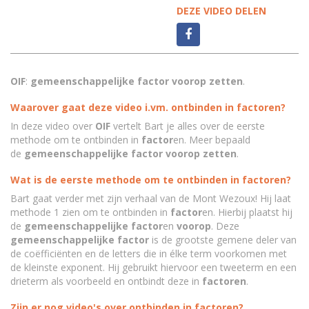
DEZE VIDEO DELEN
OIF
:
gemeenschappelijke factor voorop
zetten
.
Waarover gaat deze video i.vm. ontbinden in factoren?
In deze video over
OIF
vertelt Bart je alles over de eerste
methode om te ontbinden in
factor
en. Meer bepaald
de
gemeenschappelijke factor voorop
zetten
.
Wat is de eerste methode om te ontbinden in factoren?
Bart gaat verder met zijn verhaal van de Mont Wezoux! Hij laat
methode 1 zien om te ontbinden in
factor
en. Hierbij plaatst hij
de
gemeenschappelijke factor
en
voorop
. Deze
gemeenschappelijke factor
is de grootste gemene deler van
de coëfficiënten en de letters die in élke term voorkomen met
de kleinste exponent. Hij gebruikt hiervoor een tweeterm en een
drieterm als voorbeeld en ontbindt deze in
factoren
.
Zijn er nog video's over ontbinden in factoren?