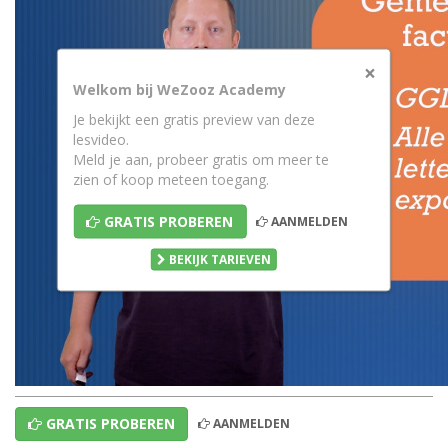
×
Welkom bij WeZooz Academy
Je bekijkt een gratis preview van deze
lesvideo.
Meld je aan, probeer gratis om meer te
zien of koop meteen toegang.
GRATIS PROBEREN
AANMELDEN
BEKIJK TARIEVEN
GRATIS PROBEREN
AANMELDEN