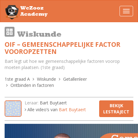
WeZooz
Toggl
Academy
navig
Wiskunde
OIF – GEMEENSCHAPPELIJKE FACTOR
VOOROPZETTEN
Bart legt uit hoe we gemeenschappelijke factoren voorop
moeten plaatsen. (1ste graad)
1ste graad A
Wiskunde
Getallenleer
Ontbinden in factoren
Leraar:
Bart Buytaert
BEKIJK
Alle video’s van
Bart Buytaert
LESTRAJECT