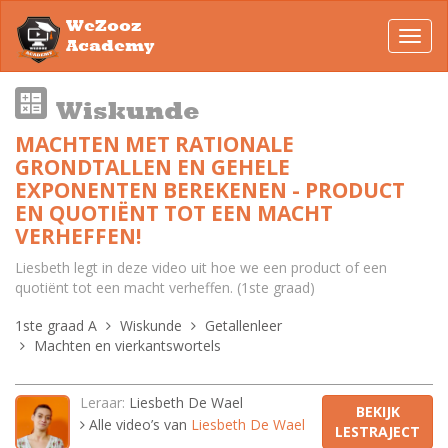
WeZooz
Toggl
Academy
navig
Wiskunde
MACHTEN MET RATIONALE
GRONDTALLEN EN GEHELE
EXPONENTEN BEREKENEN - PRODUCT
EN QUOTIËNT TOT EEN MACHT
VERHEFFEN!
Liesbeth legt in deze video uit hoe we een product of een
quotiënt tot een macht verheffen. (1ste graad)
1ste graad A
Wiskunde
Getallenleer
Machten en vierkantswortels
Leraar:
Liesbeth De Wael
BEKIJK
Alle video’s van
Liesbeth De Wael
LESTRAJECT