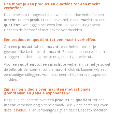
Hoe moet je een product en quotiënt tot een macht
verheffen?
Deze lesvideo is opgesplitst in twee delen. Hoe verhef je een
macht
tot een
product
en hoe verhef je een
macht
tot een
quotiënt
? We leggen het even kort uit. Na de uitleg toetst
Liesbeth de leerstof af met enkele voorbeelden.
Een product en quotiënt tot een macht verheffen.
Om een
product
tot een
macht
te verheffen, verhef je
gewoon elke factor tot die
macht.
Simpeler kunnen wij het niet
uitleggen. Liesbeth legt het je nog iets uitgebreider uit.
Voor een
quotiënt
tot een
macht
te verheffen, verhef je zowel
de teller als de noemer tot die
macht
. Ook dit kunnen wij niet
eenvoudiger uitleggen. Voor iets meer uitleg hierover, open de
lesvideo.
Zijn er nog video's over machten met rationale
grondtallen en gehele exponenten?
Begrijp je de leerstof over een
product
en
quotiënt
tot een
macht
verheffen nog niet helemaal? Bekijk dan eerst nog even
deze lesvideo
. Hier vermenigvuldigt en deelt Liesbeth machten