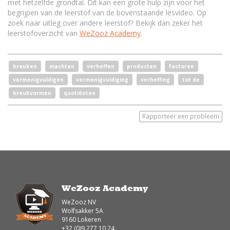
met hetzelfde grondtal. Dit kan een grote hulp zijn voor het
begrijpen van de leerstof van de bovenstaande lesvideo. Op
zoek naar uitleg over andere leerstof? Bekijk dan zeker het
leerstofoverzicht van
WeZooz Academy
.
breuken
machten
verheffen
producten
factoren
vermenigvuldigen
vermenigvuldiging
verheffing
tot de
breukvormen
quotiënten
Rapporteer een probleem
WeZooz Academy
WeZooz NV
Wolfsakker 5A
9160 Lokeren
+32 (0)9 277 10 24