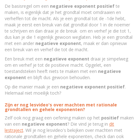
De basisregel om een
negatieve exponent positief
te
maken, is eigenlijk dat je het grondtal moet omdraaien en
verheffen tot de macht. Als je een grondtal tot de -1de hebt,
maak je eerst een breuk van dat grondtal door 1 in de noemer
te schrijven en dan draai je de breuk om en verhef je die tot 1,
dus kan je die 1 eigenlijk gewoon weglaten. Heb je een grondtal
met een ander
negatieve exponent
, maak er dan opnieuw
een breuk van en verhef die tot de macht.
Een breuk met een
negatieve exponent
draai je simpelweg
om en verhef je tot de positieve macht. Opgelet, een
toestandsteken heeft niets te maken met een
negatieve
exponent
en blijft dus gewoon behouden.
Op die manier maak je een
negatieve
exponent
positief
.
Helemaal niet moeilijk toch?
Zijn er nog lesvideo's over machten met rationale
grondtallen en gehele exponenten?
Zelf ook nog graag een oefening maken op het
positief
maken
van een
negatieve
exponent
? Die vind je terug in
dit
lestraject
. Wil je nog lesvideo's bekijken over machten met
rationale grondtallen en gehele exponenten, check dan ook