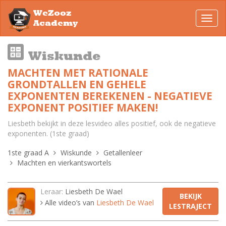
WeZooz
Toggl
Academy
navig
Wiskunde
MACHTEN MET RATIONALE
GRONDTALLEN EN GEHELE
EXPONENTEN BEREKENEN - NEGATIEVE
EXPONENT POSITIEF MAKEN!
Liesbeth bekijkt in deze lesvideo alles positief, ook de negatieve
exponenten. (1ste graad)
1ste graad A
Wiskunde
Getallenleer
Machten en vierkantswortels
Leraar:
Liesbeth De Wael
BEKIJK
Alle video’s van
Liesbeth De Wael
LESTRAJECT