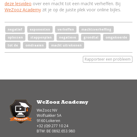
deze lesvideo
over een macht tot een macht verheffen. Bij
WeZooz Academy
zit je op de juiste plek voor online bijles.
negatief
exponenten
verheffen
machtsverheffing
oplossen
stappenplan
negatieve
grondtal
omgekeerde
tot de
omdraaien
macht uitrekenen
Rapporteer een probleem
WeZooz Academy
WeZooz NV
Wolfsakker 5A
9160 Lokeren
+32 (0)9 277 10 24
BTW: BE 0892.653.980