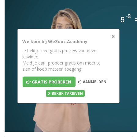
×
Welkom bij WeZooz Academy
Je bekijkt een gratis preview van deze
lesvideo.
Meld je aan, probeer gratis om meer te
zien of koop meteen toegang.
GRATIS PROBEREN
AANMELDEN
BEKIJK TARIEVEN