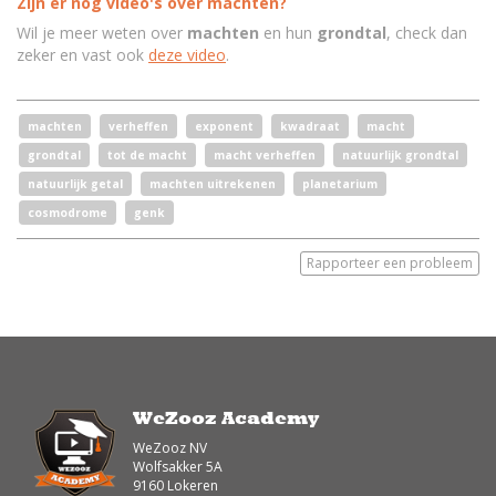
Zijn er nog video's over machten?
Wil je meer weten over
machten
en hun
grondtal
, check dan
zeker en vast ook
deze video
.
machten
verheffen
exponent
kwadraat
macht
grondtal
tot de macht
macht verheffen
natuurlijk grondtal
natuurlijk getal
machten uitrekenen
planetarium
cosmodrome
genk
Rapporteer een probleem
WeZooz Academy
WeZooz NV
Wolfsakker 5A
9160 Lokeren