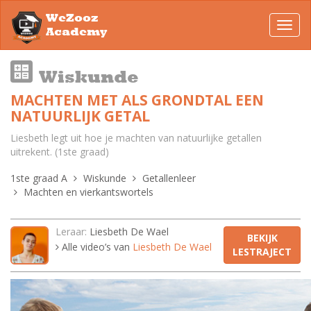
WeZooz
Toggl
Academy
navig
Wiskunde
MACHTEN MET ALS GRONDTAL EEN
NATUURLIJK GETAL
Liesbeth legt uit hoe je machten van natuurlijke getallen
uitrekent. (1ste graad)
1ste graad A
Wiskunde
Getallenleer
Machten en vierkantswortels
Leraar:
Liesbeth De Wael
BEKIJK
Alle video’s van
Liesbeth De Wael
LESTRAJECT