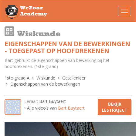
WeZooz
Toggl
Academy
navig
Wiskunde
EIGENSCHAPPEN VAN DE BEWERKINGEN
- TOEGEPAST OP HOOFDREKENEN
Bart gebruikt de eigenschappen van bewerking bij het
hoofdrekenen. (1ste graad)
1ste graad A
Wiskunde
Getallenleer
Eigenschappen van de bewerkingen
Leraar:
Bart Buytaert
BEKIJK
Alle video’s van
Bart Buytaert
LESTRAJECT