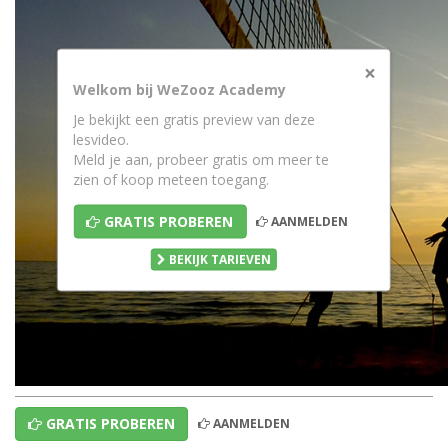
×
Welkom bij WeZooz Academy
Je bekijkt een gratis preview van deze
lesvideo.
Meld je aan, probeer gratis om meer te
zien of koop meteen toegang.
GRATIS PROBEREN
AANMELDEN
BEKIJK TARIEVEN
GRATIS PROBEREN
AANMELDEN