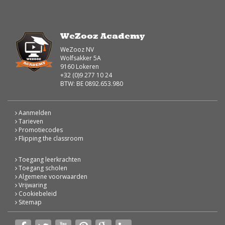
WeZooz Academy
WeZooz NV
Wolfsakker 5A
9160 Lokeren
+32 (0)9 277 10 24
BTW: BE 0892.653.980
Aanmelden
Tarieven
Promotiecodes
Flipping the classroom
Toegang leerkrachten
Toegang scholen
Algemene voorwaarden
Vrijwaring
Cookiebeleid
Sitemap