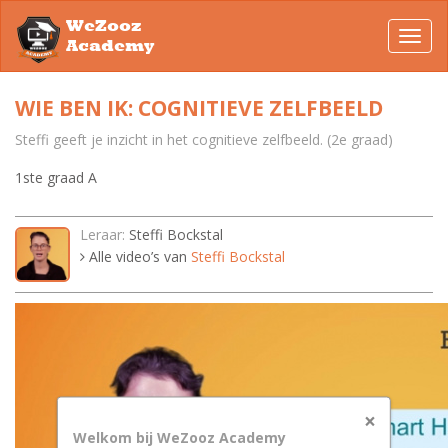
WeZooz
Toggl
Academy
navig
WIE BEN IK: COGNITIEVE ZELFBEELD
Steffi geeft je inzicht in het cognitieve zelfbeeld. (2e graad)
1ste graad A
Leraar:
Steffi Bockstal
Alle video’s van
Steffi Bockstal
×
Welkom bij WeZooz Academy