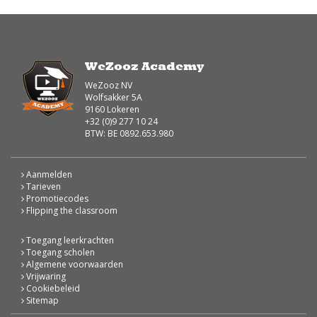
WeZooz Academy
WeZooz NV
Wolfsakker 5A
9160 Lokeren
+32 (0)9 277 10 24
BTW: BE 0892.653.980
Aanmelden
Tarieven
Promotiecodes
Flipping the classroom
Toegang leerkrachten
Toegang scholen
Algemene voorwaarden
Vrijwaring
Cookiebeleid
Sitemap