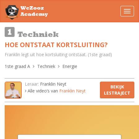
WeZooz
Toggl
Academy
navig
Techniek
HOE ONTSTAAT KORTSLUITING?
Franklin legt uit hoe kortsluiting ontstaat. (1ste graad)
1ste graad A
Techniek
Energie
Leraar:
Franklin Neyt
BEKIJK
Alle video’s van
Franklin Neyt
LESTRAJECT