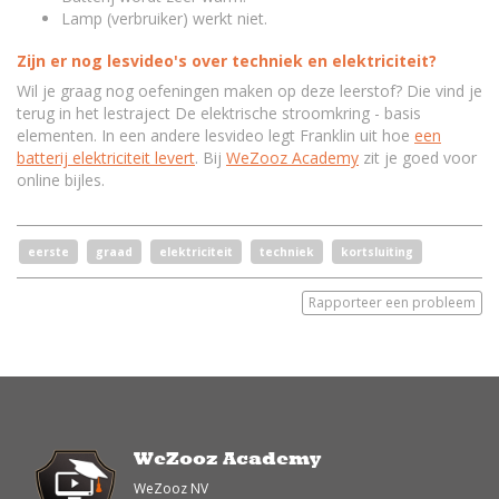
Lamp (verbruiker) werkt niet.
Zijn er nog lesvideo's over techniek en elektriciteit?
Wil je graag nog oefeningen maken op deze leerstof? Die vind je
terug in het lestraject De elektrische stroomkring - basis
elementen. In een andere lesvideo legt Franklin uit hoe
een
batterij elektriciteit levert
. Bij
WeZooz Academy
zit je goed voor
online bijles.
eerste
graad
elektriciteit
techniek
kortsluiting
Rapporteer een probleem
WeZooz Academy
WeZooz NV