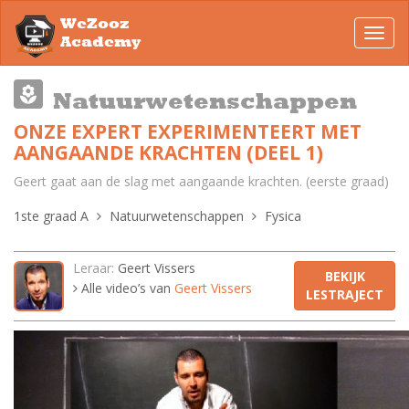
WeZooz
Toggl
Academy
navig
Natuurwetenschappen
ONZE EXPERT EXPERIMENTEERT MET
AANGAANDE KRACHTEN (DEEL 1)
Geert gaat aan de slag met aangaande krachten. (eerste graad)
1ste graad A
Natuurwetenschappen
Fysica
Leraar:
Geert Vissers
BEKIJK
Alle video’s van
Geert Vissers
LESTRAJECT