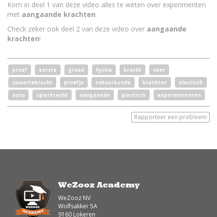
Kom in deel 1 van deze video alles te weten over experimenten
met
aangaande krachten
.
Check zeker ook deel 2 van deze video over
aangaande
krachten
!
proef
eerste
graad
fysica
kracht
veer
zwaartekracht
proefje
natuurkunde
krachten
elastisch
auto
spierkracht
aangaande
plastisch
experimenteren
Rapporteer een probleem
WeZooz Academy
WeZooz NV
Wolfsakker 5A
9160 Lokeren