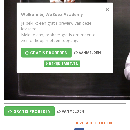
×
Welkom bij WeZooz Academy
Je bekijkt een gratis preview van deze
lesvideo.
Meld je aan, probeer gratis om meer te
zien of koop meteen toegang.
GRATIS PROBEREN
AANMELDEN
BEKIJK TARIEVEN
GRATIS PROBEREN
AANMELDEN
DEZE VIDEO DELEN