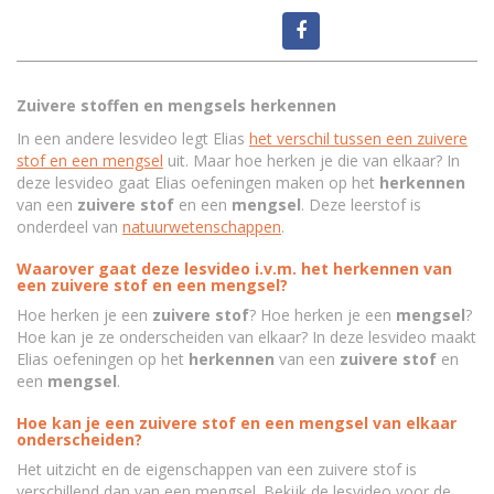
Zuivere stoffen en mengsels herkennen
In een andere lesvideo legt Elias
het verschil tussen een zuivere
stof en een mengsel
uit. Maar hoe herken je die van elkaar? In
deze lesvideo gaat Elias oefeningen maken op het
herkennen
van een
zuivere
stof
en een
mengsel
. Deze leerstof is
onderdeel van
natuurwetenschappen
.
Waarover gaat deze lesvideo i.v.m. het herkennen van
een zuivere stof en een mengsel?
Hoe herken je een
zuivere
stof
? Hoe herken je een
mengsel
?
Hoe kan je ze onderscheiden van elkaar? In deze lesvideo maakt
Elias oefeningen op het
herkennen
van een
zuivere
stof
en
een
mengsel
.
Hoe kan je een zuivere stof en een mengsel van elkaar
onderscheiden?
Het uitzicht en de eigenschappen van een zuivere stof is
verschillend dan van een mengsel. Bekijk de lesvideo voor de