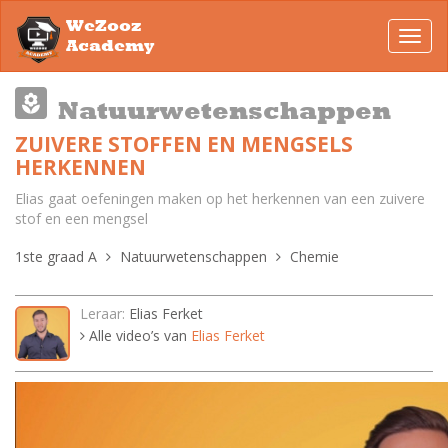
WeZooz
Toggl
Academy
navig
Natuurwetenschappen
ZUIVERE STOFFEN EN MENGSELS
HERKENNEN
Elias gaat oefeningen maken op het herkennen van een zuivere
stof en een mengsel
1ste graad A
Natuurwetenschappen
Chemie
Leraar:
Elias Ferket
Alle video’s van
Elias Ferket