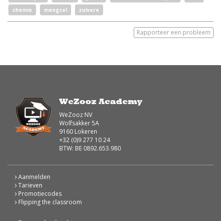
chemie
mengsel
zuivere
Rapporteer een probleem
WeZooz Academy
WeZooz NV
Wolfsakker 5A
9160 Lokeren
+32 (0)9 277 10 24
BTW: BE 0892.653.980
Aanmelden
Tarieven
Promotiecodes
Flipping the classroom